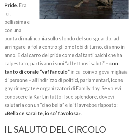
Pride
. Era
lei,
bellissima e
con una
punta di malinconia sullo sfondo del suo sguardo, ad
arringare la folla contro gli omofobi di turno, di anno in
anno. E dal carro del pride come dai tanti palchi che ha
calpestato, partivano i suoi “affettuosi saluti” –
con
tanto di corale “vaffanculo”
in cui coinvolgeva migliaia
di persone – all’indirizzo di politici, parlamentari, icone
gay rinnegate e organizzatori di Family day. Se volevi
conoscere la Karl, in tutto il suo splendore, dovevi
salutarla con un “ciao bella” e lei ti avrebbe risposto:
«Bella ce sarai te, io so’ favolosa»
.
IL SALUTO DEL CIRCOLO