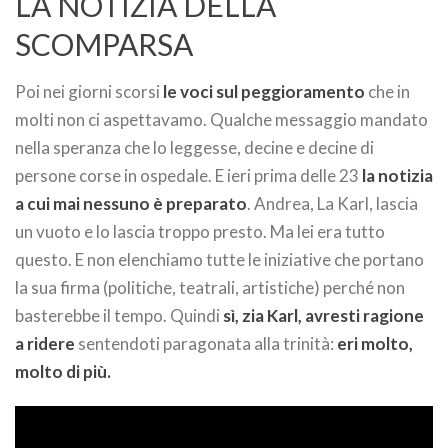
LA NOTIZIA DELLA
SCOMPARSA
Poi nei giorni scorsi
le voci sul peggioramento
che in
molti non ci aspettavamo. Qualche messaggio mandato
nella speranza che lo leggesse, decine e decine di
persone corse in ospedale. E ieri prima delle 23
la notizia
a cui mai nessuno è preparato
. Andrea, La Karl, lascia
un vuoto e lo lascia troppo presto. Ma lei era tutto
questo. E non elenchiamo tutte le iniziative che portano
la sua firma (politiche, teatrali, artistiche) perché non
basterebbe il tempo. Quindi
sì, zia Karl, avresti ragione
a ridere
sentendoti paragonata alla trinità:
eri molto,
molto di più.