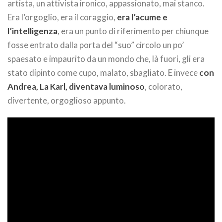
artista, un attivista ironico, appassionato, mai stanco.
Era l’orgoglio, era il coraggio,
era l’acume e
l’intelligenza
, era un punto di riferimento per chiunque
fosse entrato dalla porta del “suo” circolo un po’
spaesato e impaurito da un mondo che, là fuori, gli era
stato dipinto come cupo, malato, sbagliato. E invece
con
Andrea, La Karl, diventava luminoso
, colorato,
divertente, orgoglioso appunto.