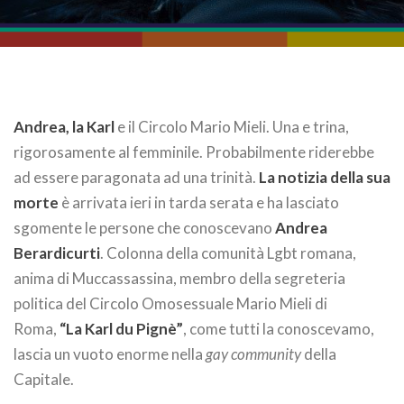
Andrea, la Karl
e il Circolo Mario Mieli. Una e trina,
rigorosamente al femminile. Probabilmente riderebbe
ad essere paragonata ad una trinità.
La notizia della sua
morte
è arrivata ieri in tarda serata e ha lasciato
sgomente le persone che conoscevano
Andrea
Berardicurti
. Colonna della comunità Lgbt romana,
anima di Muccassassina, membro della segreteria
politica del Circolo Omosessuale Mario Mieli di
Roma,
“La Karl du Pignè”
, come tutti la conoscevamo,
lascia un vuoto enorme nella
gay community
della
Capitale.