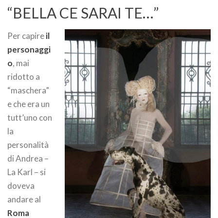
“BELLA CE SARAI TE…”
Per capire
il
personaggi
o
, mai
ridotto a
“maschera”
e che era un
tutt’uno con
la
personalità
di Andrea –
La Karl – si
doveva
andare al
Roma