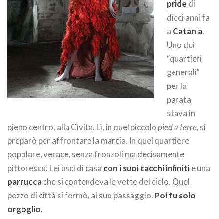
pride
di
dieci anni fa
a
Catania
.
Uno dei
“quartieri
generali”
per la
parata
stava in
pieno centro, alla Civita. Lì, in quel piccolo
pied a terre
, si
preparò per affrontare la marcia. In quel quartiere
popolare, verace, senza fronzoli ma decisamente
pittoresco. Lei uscì di casa
con i suoi tacchi infiniti
e una
parrucca
che si contendeva le vette del cielo. Quel
pezzo di città si fermò, al suo passaggio.
Poi fu solo
orgoglio
.