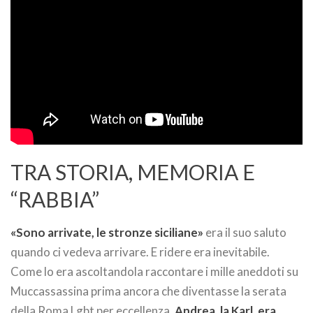
TRA STORIA, MEMORIA E
“RABBIA”
«Sono arrivate, le stronze siciliane»
era il suo saluto
quando ci vedeva arrivare. E ridere era inevitabile.
Come lo era ascoltandola raccontare i mille aneddoti su
Muccassassina prima ancora che diventasse la serata
della Roma Lgbt per eccellenza.
Andrea, la Karl, era