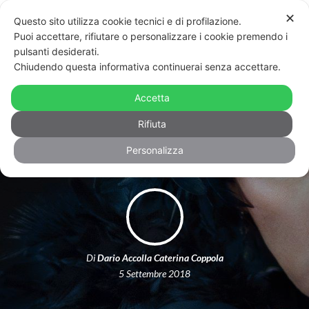
✕
Questo sito utilizza cookie tecnici e di profilazione.
Puoi accettare, rifiutare o personalizzare i cookie premendo i
pulsanti desiderati.
Chiudendo questa informativa continuerai senza accettare.
“Bella ce sarai te, io so’ favolosa”:
addio ad Andrea Berardicurti, la Karl
Accetta
du Pignè
Rifiuta
Personalizza
Di
Dario Accolla Caterina Coppola
5 Settembre 2018