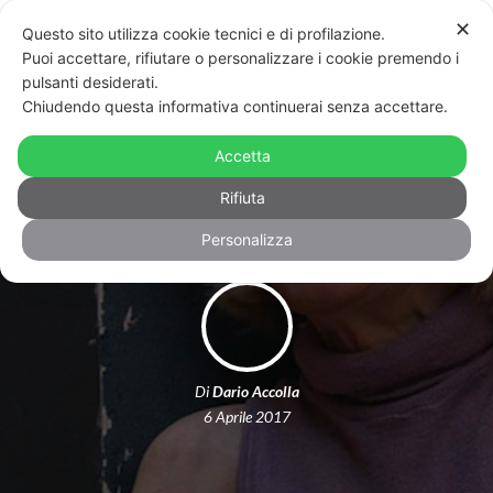
✕
Questo sito utilizza cookie tecnici e di profilazione.
Puoi accettare, rifiutare o personalizzare i cookie premendo i
pulsanti desiderati.
Chiudendo questa informativa continuerai senza accettare.
Se n’è andata Caterina, la trans di cui
Accetta
avevo paura e che diventò famiglia
Rifiuta
Personalizza
Di
Dario Accolla
6 Aprile 2017