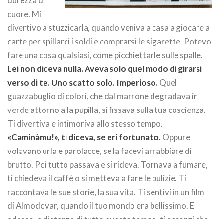
durezza di
cuore. Mi
divertivo a stuzzicarla, quando veniva a casa a giocare a
carte per spillarci i soldi e comprarsi le sigarette. Potevo
fare una cosa qualsiasi, come picchiettarle sulle spalle.
Lei non diceva nulla. Aveva solo quel modo di girarsi
verso di te. Uno scatto solo. Imperioso.
Quel
guazzabuglio di colori, che dal marrone degradava in
verde attorno alla pupilla, si fissava sulla tua coscienza.
Ti divertiva e intimoriva allo stesso tempo.
«Caminàmu!», ti diceva, se eri fortunato.
Oppure
volavano urla e parolacce, se la facevi arrabbiare di
brutto. Poi tutto passava e si rideva. Tornava a fumare,
ti chiedeva il caffè o si metteva a fare le pulizie. Ti
raccontava le sue storie, la sua vita. Ti sentivi in un film
di Almodovar, quando il tuo mondo era bellissimo. E