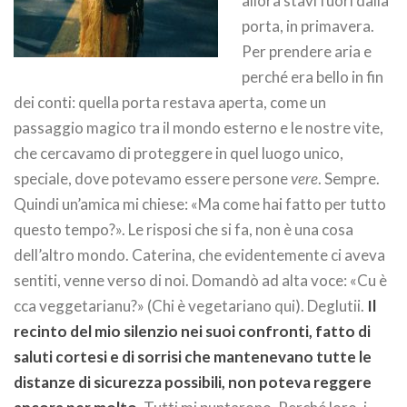
allora stavi fuori dalla
porta, in primavera.
Per prendere aria e
perché era bello in fin
dei conti: quella porta restava aperta, come un
passaggio magico tra il mondo esterno e le nostre vite,
che cercavamo di proteggere in quel luogo unico,
speciale, dove potevamo essere persone
vere
. Sempre.
Quindi un’amica mi chiese: «Ma come hai fatto per tutto
questo tempo?». Le risposi che si fa, non è una cosa
dell’altro mondo. Caterina, che evidentemente ci aveva
sentiti, venne verso di noi. Domandò ad alta voce: «Cu è
cca veggetarianu?» (Chi è vegetariano qui). Deglutii.
Il
recinto del mio silenzio nei suoi confronti, fatto di
saluti cortesi e di sorrisi che mantenevano tutte le
distanze di sicurezza possibili, non poteva reggere