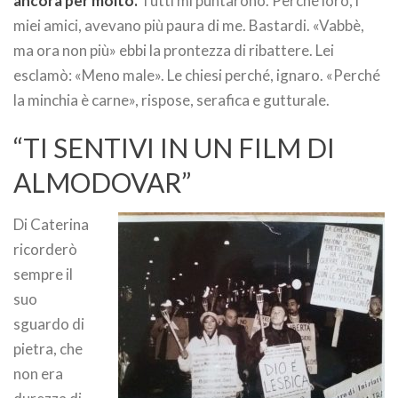
ancora per molto.
Tutti mi puntarono. Perché loro, i
miei amici, avevano più paura di me. Bastardi. «Vabbè,
ma ora non più» ebbi la prontezza di ribattere. Lei
esclamò: «Meno male». Le chiesi perché, ignaro. «Perché
la minchia è carne», rispose, serafica e gutturale.
“TI SENTIVI IN UN FILM DI
ALMODOVAR”
Di Caterina
ricorderò
sempre il
suo
sguardo di
pietra, che
non era