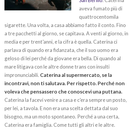
San Berillo
. Caterina
aveva fumato più di
quattrocentomila
sigarette. Una volta, a casa abbiamo fatto il conto. Fino
a tre pacchetti al giorno, se capitava. A venti al giorno, in
media e per trent’anni, e la cifra è quella. Caterina ci
parlava di quando era fidanzata, che il suo uomo era
geloso di lei perché da giovane era bella. Di quando al
mare litigava con le altre donne trans con insulti
impronunciabili.
Caterina al supermercato, se la
incontravi, non ti salutava. Per rispetto. Perché non
voleva che pensassero che conoscevi una puttana.
Caterina la facevi venire a casa e c’era sempre un posto,
per lei, a tavola. E non era una scelta dettata dal suo
bisogno, ma un moto spontaneo. Perché a una certa,
Caterina era famiglia. Come tutti gli altri e le altre.