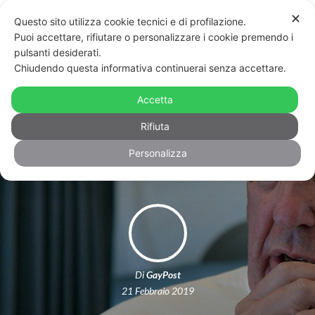
✕
Questo sito utilizza cookie tecnici e di profilazione.
Puoi accettare, rifiutare o personalizzare i cookie premendo i
pulsanti desiderati.
“Sfruttare la pedofilia per attaccare
Chiudendo questa informativa continuerai senza accettare.
gli omosessuali non ci protegge”,
Accetta
l’attacco di una vittima della Chiesa
Rifiuta
al Vaticano
Personalizza
Di
GayPost
21 Febbraio 2019