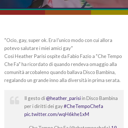
“Ocio, gay, super ok. Era l’unico modo con cui allora
potevo salutare i miei amici gay”
Così Heather Parisi ospite da Fabio Fazio a “Che Tempo
Che Fa” ha ricordato di quando rendeva omaggio alla
comunità arcobaleno quando ballava Disco Bambina,
regalando un grande inno alla diversità in prima serata.
Il gesto di
@heather_parisi
in Disco Bambina
per i diritti dei gay
#CheTempoChefa
pic.twitter.com/wqH6khe1xM
— Che Tempo Che Fa (@chetempochefa)
19