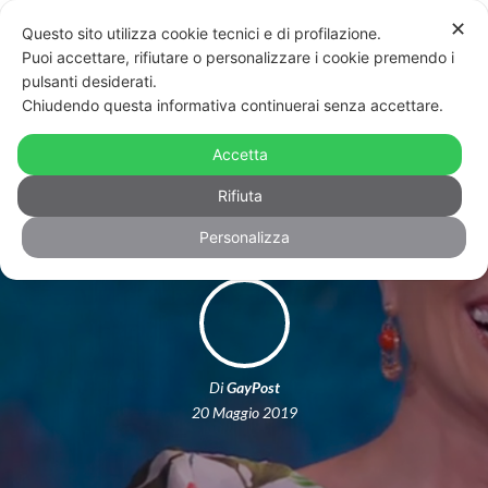
✕
Questo sito utilizza cookie tecnici e di profilazione.
Puoi accettare, rifiutare o personalizzare i cookie premendo i
pulsanti desiderati.
Chiudendo questa informativa continuerai senza accettare.
40 anni fa il gesto di Heather Parisi in
Accetta
Disco Bambina per i diritti Lbgt
Rifiuta
Personalizza
Di
GayPost
20 Maggio 2019