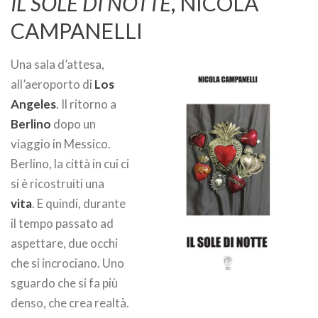
IL SOLE DI NOTTE
, NICOLA
CAMPANELLI
Una sala d’attesa,
all’aeroporto di
Los
Angeles
. Il ritorno a
Berlino
dopo un
viaggio in Messico.
Berlino, la città in cui ci
si è ricostruiti una
vita
. E quindi, durante
il tempo passato ad
aspettare, due occhi
che si incrociano. Uno
sguardo che si fa più
denso, che crea realtà.