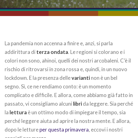
La pandemia non accenna a finire e, anzi, si parla
addirittura di
terza ondata
. Le regioni si colorano e i
colori non sono, ahinoi, quelli dei nostri arcobaleni. C’è il
rischio di ritrovarsi in zona rossa e, quindi, in un nuovo
lockdown. E la presenza delle
varianti
non è un bel
segno. Sì, ce ne rendiamo conto: è un momento
complicato e difficile. E allora, come abbiamo già fatto in
passato, vi consigliamo alcuni
libri
da leggere. Sia perché
la
lettura
è un ottimo modo di impiegare il tempo, sia
perché leggere aiuta ad aprire la nostra mente. E allora,
dopo le letture
per questa primavera
, eccovi i nostri