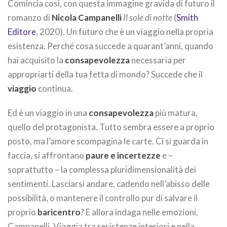
Comincia così, con questa immagine gravida di futuro il
romanzo di
Nicola Campanelli
Il sole di notte
(
Smith
Editore
, 2020). Un futuro che è un viaggio nella propria
esistenza. Perché cosa succede a quarant’anni, quando
hai acquisito la
consapevolezza
necessaria per
appropriarti della tua fetta di mondo? Succede che il
viaggio
continua.
Ed è un viaggio in una
consapevolezza
più matura,
quello del protagonista. Tutto sembra essere a proprio
posto, ma l’amore scompagina le carte. Ci si guarda in
faccia, si affrontano
paure e incertezze
e –
soprattutto – la complessa pluridimensionalità dei
sentimenti. Lasciarsi andare, cadendo nell’abisso delle
possibilità, o mantenere il controllo pur di salvare il
proprio
baricentro
? E allora indaga nelle emozioni,
Campanelli. Viaggia tra resistenze interiori e nella