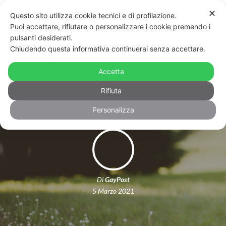
✕
Questo sito utilizza cookie tecnici e di profilazione.
Puoi accettare, rifiutare o personalizzare i cookie premendo i
pulsanti desiderati.
Chiudendo questa informativa continuerai senza accettare.
I 3 libri da leggere a marzo in un
Accetta
viaggio tra perdita, amore e identità
Rifiuta
Personalizza
Di
GayPost
5 Marzo 2021