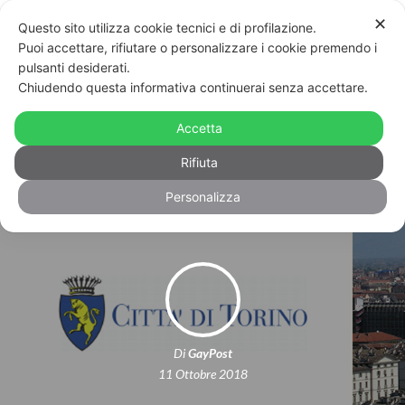
✕
Questo sito utilizza cookie tecnici e di profilazione.
Puoi accettare, rifiutare o personalizzare i cookie premendo i
pulsanti desiderati.
“Cosa fare se sei vittima di
Chiudendo questa informativa continuerai senza accettare.
omofobia?” Il vademecum del
Accetta
Comune di Torino per il Coming Out
Rifiuta
Day
Personalizza
Di
GayPost
11 Ottobre 2018