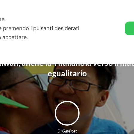
🛒 GENDER SHOP
STORIE
one.
ie premendo i pulsanti desiderati.
a accettare.
iwan, anche la Thailandia verso il ma
egualitario
Di
GayPost