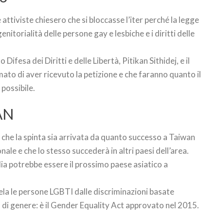
 attiviste chiesero che si bloccasse l’iter perché la legge
enitorialità delle persone gay e lesbiche e i diritti delle
Difesa dei Diritti e delle Libertà, Pitikan Sithidej, e il
ato di aver ricevuto la petizione e che faranno quanto il
possibile.
AN
è che la spinta sia arrivata da quanto successo a Taiwan
ale e che lo stesso succederà in altri paesi dell’area.
ndia potrebbe essere il prossimo paese asiatico a
ela le persone LGBTI dalle discriminazioni basate
à di genere: è il Gender Equality Act approvato nel 2015.