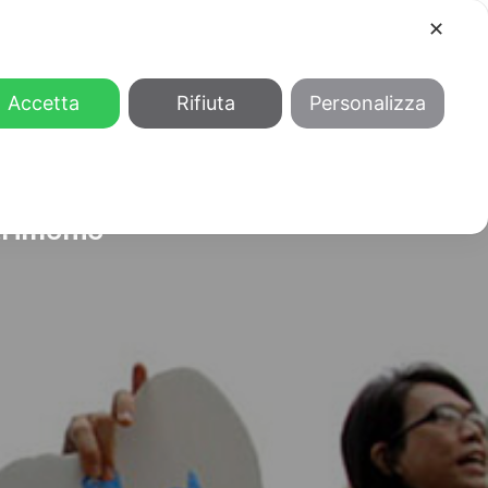
✕
COOL
GENDER
CHI SIAMO
Accetta
Rifiuta
Personalizza
trimonio