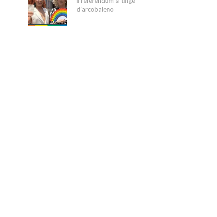
il referendum si tinge
d’arcobaleno