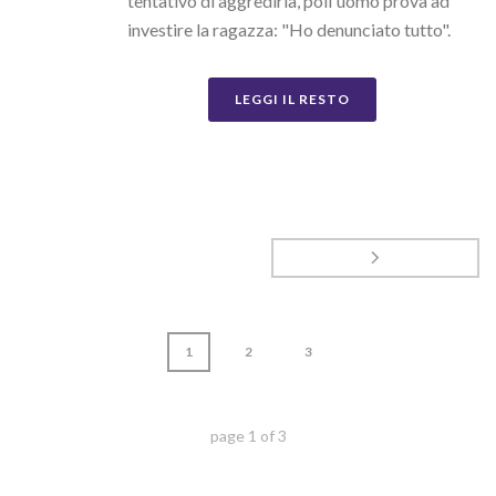
tentativo di aggredirla, poil'uomo prova ad
investire la ragazza: "Ho denunciato tutto".
LEGGI IL RESTO
1
2
3
page
1
of
3