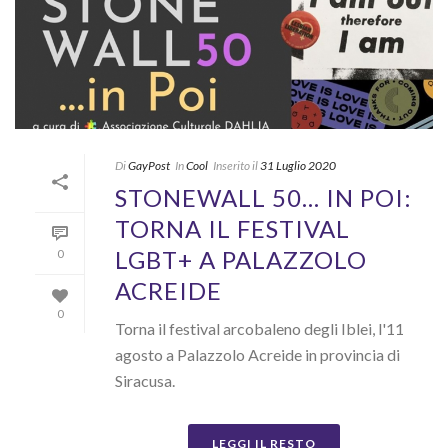
Di
GayPost
In
Cool
Inserito il
31 Luglio 2020
STONEWALL 50… IN POI:
TORNA IL FESTIVAL
LGBT+ A PALAZZOLO
0
ACREIDE
0
Torna il festival arcobaleno degli Iblei, l'11
agosto a Palazzolo Acreide in provincia di
Siracusa.
LEGGI IL RESTO