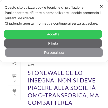
✕
Questo sito utilizza cookie tecnici e di profilazione.
Puoi accettare, rifiutare o personalizzare i cookie premendo i
pulsanti desiderati.
ARCHIVIO
Chiudendo questa informativa continuerai senza accettare.
Archivi Tag per: "Stonewall"
Accetta
Rifiuta
Personalizza
Di
Dario Accolla
In
News
,
Rainbow
Inserito il
28 Giugno
2021
STONEWALL CE LO
INSEGNA: NON SI DEVE
0
PIACERE ALLA SOCIETÀ
OMO-TRANSFOBICA, MA
0
COMBATTERLA