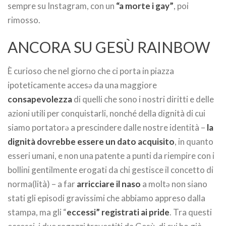
sempre su Instagram, con un
“a morte i gay”
, poi
rimosso.
ANCORA SU GESÙ RAINBOW
È curioso che nel giorno che ci porta in piazza
ipoteticamente accesə da una maggiore
consapevolezza
di quelli che sono i nostri diritti e delle
azioni utili per conquistarli, nonché della dignità di cui
siamo portatorə a prescindere dalle nostre identità –
la
dignità dovrebbe essere un dato acquisito
, in quanto
esseri umani, e non una patente a punti da riempire con i
bollini gentilmente erogati da chi gestisce il concetto di
norma(lità) – a far
arricciare il naso
a moltə non siano
stati gli episodi gravissimi che abbiamo appreso dalla
stampa, ma gli “
eccessi” registrati ai pride
. Tra questi