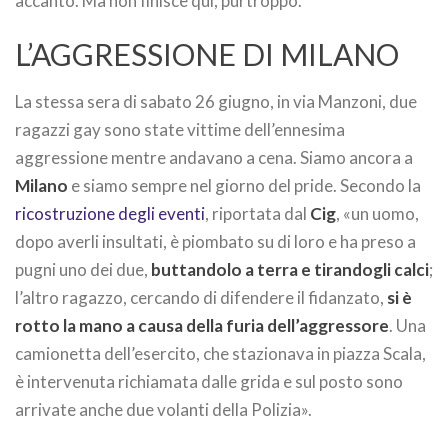
accanto. Ma non finisce qui, purtroppo.
L’AGGRESSIONE DI MILANO
La stessa sera di sabato 26 giugno, in via Manzoni, due
ragazzi gay sono state vittime dell’ennesima
aggressione mentre andavano a cena. Siamo ancora a
Milano
e siamo sempre nel giorno del pride. Secondo la
ricostruzione degli eventi
, riportata dal
Cig
, «un uomo,
dopo averli insultati, è piombato su di loro e ha preso a
pugni uno dei due,
buttandolo a terra e tirandogli calci
;
l’altro ragazzo, cercando di difendere il fidanzato,
si è
rotto la mano a causa della furia dell’aggressore
. Una
camionetta dell’esercito, che stazionava in piazza Scala,
è intervenuta richiamata dalle grida e sul posto sono
arrivate anche due volanti della Polizia».