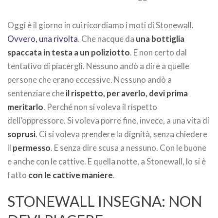
Oggi è il giorno in cui ricordiamo i moti di Stonewall.
Ovvero, una rivolta
. Che nacque da
una bottiglia
spaccata in testa a un poliziotto
. E non certo dal
tentativo di piacergli. Nessuno andò a dire a quelle
persone che erano eccessive. Nessuno andò a
sentenziare che
il rispetto, per averlo, devi prima
meritarlo
. Perché non si voleva il rispetto
dell’oppressore. Si voleva porre fine, invece, a una vita di
soprusi
. Ci si voleva prendere la dignità, senza chiedere
il
permesso
. E senza dire scusa a nessuno. Con le buone
e anche con le cattive. E quella notte, a Stonewall, lo si è
fatto
con le cattive maniere
.
STONEWALL INSEGNA: NON