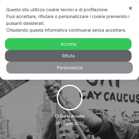
✕
Questo sito utilizza cookie tecnici e di profilazione.
Puoi accettare, rifiutare o personalizzare i cookie premendo i
pulsanti desiderati.
Chiudendo questa informativa continuerai senza accettare.
Stonewall ce lo insegna: non si deve
piacere alla società omo-transfobica,
Accetta
ma combatterla
Rifiuta
Personalizza
Di
Dario Accolla
28 Giugno 2021