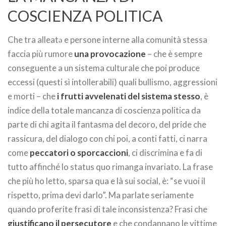
COSCIENZA POLITICA
Che tra alleatə e persone interne alla comunità stessa
faccia più rumore
una provocazione
– che è sempre
conseguente a un sistema culturale che poi produce
eccessi (questi sì intollerabili) quali bullismo, aggressioni
e morti – che
i frutti avvelenati del sistema stesso
, è
indice della totale mancanza di coscienza politica da
parte di chi agita il fantasma del decoro, del pride che
rassicura, del dialogo con chi poi, a conti fatti, ci narra
come
peccatori o sporcaccioni
, ci discrimina e fa di
tutto affinché lo status quo rimanga invariato. La frase
che più ho letto, sparsa qua e là sui social, è: “se vuoi il
rispetto, prima devi darlo”. Ma parlate seriamente
quando proferite frasi di tale inconsistenza? Frasi che
giustificano il persecutore
e che condannano le vittime