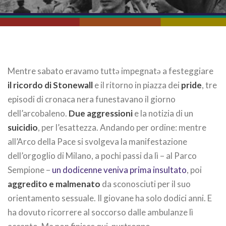
Mentre sabato eravamo tuttə impegnatə a festeggiare
il ricordo di Stonewall
e il ritorno in piazza dei
pride
, tre
episodi di cronaca nera funestavano il giorno
dell’arcobaleno.
Due aggressioni
e la notizia di un
suicidio
, per l’esattezza. Andando per ordine: mentre
all’Arco della Pace si svolgeva la manifestazione
dell’orgoglio di Milano, a pochi passi da lì – al Parco
Sempione –
un dodicenne veniva prima insultato
, poi
aggredito e malmenato
da sconosciuti per il suo
orientamento sessuale. Il giovane ha solo dodici anni. E
ha dovuto ricorrere al soccorso dalle ambulanze lì