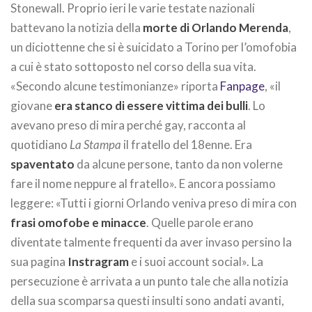
Stonewall. Proprio ieri le varie testate nazionali
battevano la notizia della
morte di Orlando Merenda
,
un diciottenne che si è suicidato a Torino per l’omofobia
a cui è stato sottoposto nel corso della sua vita.
«Secondo alcune testimonianze» riporta
Fanpage
, «il
giovane
era stanco di essere vittima dei bulli
. Lo
avevano preso di mira perché gay, racconta al
quotidiano
La Stampa
il fratello del 18enne. Era
spaventato
da alcune persone, tanto da non volerne
fare il nome neppure al fratello». E ancora possiamo
leggere: «Tutti i giorni Orlando veniva preso di mira con
frasi omofobe e minacce
. Quelle parole erano
diventate talmente frequenti da aver invaso persino la
sua pagina
Instragram
e i suoi account social». La
persecuzione è arrivata a un punto tale che alla notizia
della sua scomparsa questi insulti sono andati avanti,