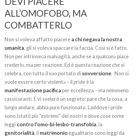
DEVI PIACERE
ALL’OMOFOBO, MA
COMBATTERLO
Non si voleva affatto piacere
a chi negava la nostra
umanità
, gli si voleva spaccare la faccia. Così si è fatto.
Non per intrinseca malvagità, anche se a qualcunə piace
crederlo, ma per reazione. Ed è questa reazione che si
celebra, con tutto il suo portato di
sovversione
. Non si
vuole essere certo violentə – il pride è la
manifestazione pacifica
per eccellenza – ma nemmeno
rassicuranti. E vi svelerò un segreto: pare che la cosa, a
lungo andare, abbia pure funzionato. Laddove i pride
sono (stati) più “estremi” dei nostri e dove cose come
leggi
contro l’omo-bi-lesbo-transfobia
, la
genitorialità
, il
matrimonio
egualitario sono leggi da