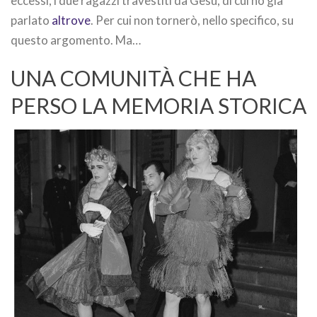
eccessi, i due ragazzi travestiti da Gesù, di cui ho già
parlato
altrove
. Per cui non tornerò, nello specifico, su
questo argomento. Ma…
UNA COMUNITÀ CHE HA
PERSO LA MEMORIA STORICA