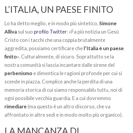
L’ITALIA, UN PAESE FINITO
Lo ha detto meglio, e in modo più sintetico,
Simone
Alliva
sul suo
profilo Twitter
: «Fa più notizia un Gesù
Cristo con i tacchi che una coppia brutalmente
aggredita, possiamo certificare che
l’Italia è un paese
finito
». Culturalmente, di sicuro. Soprattutto se la
nostra comunità si lascia incantare dalle sirene del
perbenismo
e dimentica le ragioni profonde per cui si
scende in piazza. Complice anche la perdita di una
memoria storica di cui siamo responsabilə tuttə, noi di
ogni possibile vecchia guardia. E a cui dovremmo
rimediare
(ma questo è un altro discorso, che va
affrontato in altre sedi e in modo molto più organico).
LA MANCANZA DI