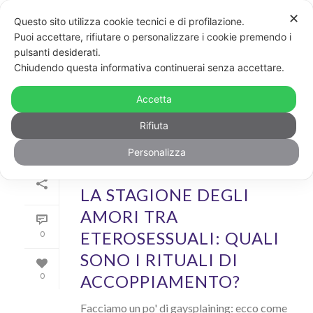
✕
Questo sito utilizza cookie tecnici e di profilazione.
Puoi accettare, rifiutare o personalizzare i cookie premendo i
pulsanti desiderati.
ARCHIVIO
Chiudendo questa informativa continuerai senza accettare.
Archivi Tag per: "amore"
Accetta
Rifiuta
Personalizza
Di
Dario Accolla
In
Rainbow
Inserito il
29 Luglio 2021
LA STAGIONE DEGLI
AMORI TRA
ETEROSESSUALI: QUALI
0
SONO I RITUALI DI
ACCOPPIAMENTO?
0
Facciamo un po' di gaysplaining: ecco come