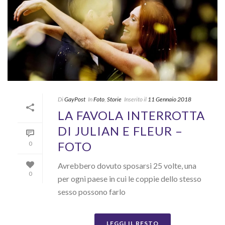
Di
GayPost
In
Foto
,
Storie
Inserito il
11 Gennaio 2018
LA FAVOLA INTERROTTA
DI JULIAN E FLEUR –
FOTO
0
Avrebbero dovuto sposarsi 25 volte, una
0
per ogni paese in cui le coppie dello stesso
sesso possono farlo
LEGGI IL RESTO