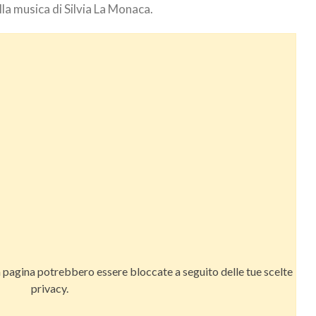
lla musica di Silvia La Monaca.
a pagina potrebbero essere bloccate a seguito delle tue scelte
privacy.