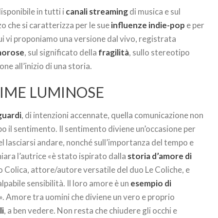
disponibile in tutti i
canali streaming
di musica e sul
 che si caratterizza per le sue
influenze indie-pop
e per
cui vi proponiamo una versione dal vivo, registrata
amorose
, sul significato della
fragilità
, sullo stereotipo
ne all’inizio di una storia.
NIME LUMINOSE
guardi
, di intenzioni accennate, quella comunicazione non
o il sentimento. Il sentimento diviene un’occasione per
el lasciarsi andare, nonché sull’importanza del tempo e
hiara l’autrice «è stato ispirato dalla
storia d’amore di
io Colica, attore/autore versatile del duo Le Coliche, e
pabile sensibilità. Il loro amore è un
esempio di
e». Amore tra uomini che diviene un vero e proprio
li
, a ben vedere. Non resta che chiudere gli occhi e