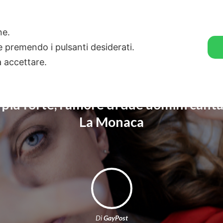
🛒 GENDER SHOP
STORIE
one.
ie premendo i pulsanti desiderati.
a accettare.
l più forte, l’amore di due uomini canta
La Monaca
Di
GayPost