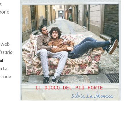
no
opone
, web,
issario
el
ia La
grande