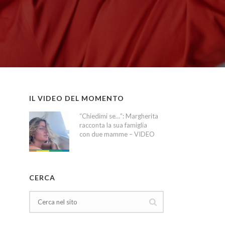
IL VIDEO DEL MOMENTO
“Chiedimi se…”: Margherita
racconta la sua famiglia
con due mamme – VIDEO
CERCA