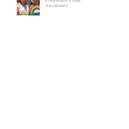
il referendum si tinge
d’arcobaleno