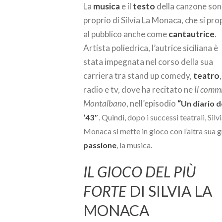
La
musica
e il
testo
della canzone so
proprio di Silvia La Monaca, che si pr
al pubblico anche come
cantautrice
.
Artista poliedrica, l’autrice siciliana è
stata impegnata nel corso della sua
carriera tra stand up comedy,
teatro
radio e tv, dove ha recitato ne
Il comm
Montalbano
, nell’episodio
“
Un diario d
‘43″
. Quindi, dopo i successi teatrali, Silv
Monaca si mette in gioco con l’altra sua 
passione
, la musica.
IL GIOCO DEL PIÙ
FORTE
DI SILVIA LA
MONACA