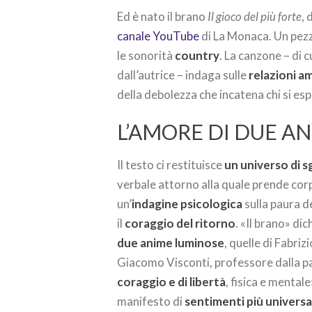
Ed è nato il brano
Il gioco del più forte
, 
canale YouTube
di La Monaca. Un pezzo
le sonorità
country
. La canzone – di 
dall’autrice – indaga sulle
relazioni 
della debolezza che incatena chi si espo
L’AMORE DI DUE A
Il testo ci restituisce
un universo di s
verbale attorno alla quale prende corp
un’
indagine psicologica
sulla paura d
il
coraggio del ritorno
. «Il brano» dic
due anime luminose
, quelle di Fabriz
Giacomo Visconti, professore dalla pal
coraggio e di libertà
, fisica e mental
manifesto di
sentimenti più universa