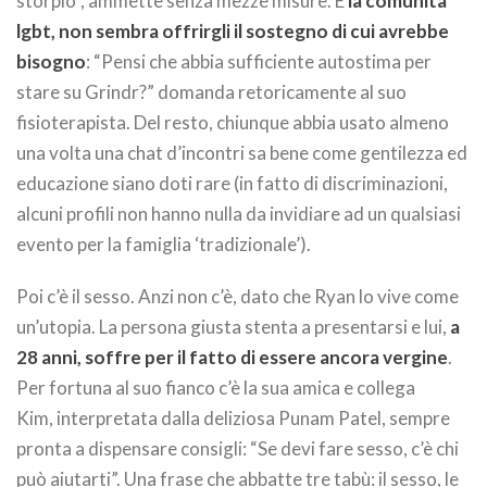
storpio”, ammette senza mezze misure. E
la comunità
lgbt, non sembra offrirgli il sostegno di cui avrebbe
bisogno
: “Pensi che abbia sufficiente autostima per
stare su Grindr?” domanda retoricamente al suo
fisioterapista. Del resto, chiunque abbia usato almeno
una volta una chat d’incontri sa bene come gentilezza ed
educazione siano doti rare (in fatto di discriminazioni,
alcuni profili non hanno nulla da invidiare ad un qualsiasi
evento per la famiglia ‘tradizionale’).
Poi c’è il sesso. Anzi non c’è, dato che Ryan lo vive come
un’utopia. La persona giusta stenta a presentarsi e lui,
a
28 anni, soffre per il fatto di essere ancora vergine
.
Per fortuna al suo fianco c’è la sua amica e collega
Kim, interpretata dalla deliziosa Punam Patel, sempre
pronta a dispensare consigli: “Se devi fare sesso, c’è chi
può aiutarti”. Una frase che abbatte tre tabù: il sesso, le