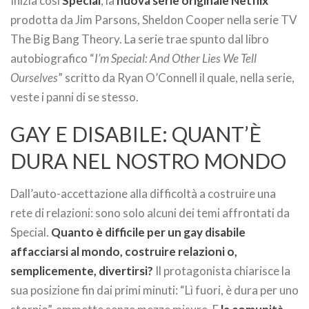
Inizia così
Special
, la
nuova serie originale Netflix
prodotta da Jim Parsons, Sheldon Cooper nella serie TV
The Big Bang Theory. La serie trae spunto dal libro
autobiografico “
I’m Special: And Other Lies We Tell
Ourselves
” scritto da Ryan O’Connell il quale, nella serie,
veste i panni di se stesso.
GAY E DISABILE: QUANT’È
DURA NEL NOSTRO MONDO
Dall’auto-accettazione alla difficoltà a costruire una
rete di relazioni: sono solo alcuni dei temi affrontati da
Special.
Quanto è difficile per un gay disabile
affacciarsi al mondo, costruire relazioni o,
semplicemente, divertirsi?
Il protagonista chiarisce la
sua posizione fin dai primi minuti: “Lì fuori, è dura per uno