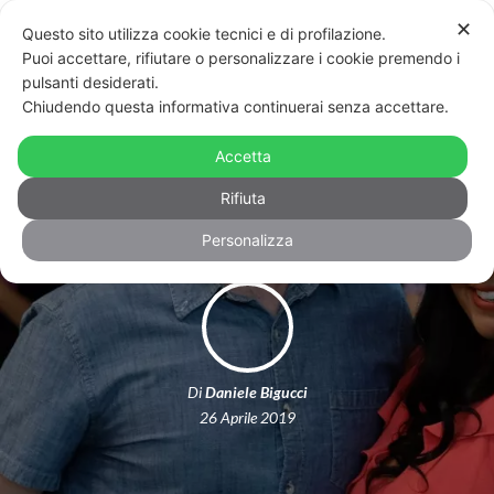
✕
Questo sito utilizza cookie tecnici e di profilazione.
Puoi accettare, rifiutare o personalizzare i cookie premendo i
pulsanti desiderati.
Chiudendo questa informativa continuerai senza accettare.
Special, gay e disabilità nella nuova
Accetta
serie tv originale Netflix
Rifiuta
Personalizza
Di
Daniele Bigucci
26 Aprile 2019