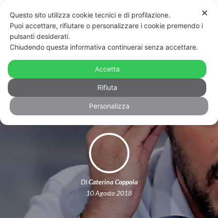
✕
Questo sito utilizza cookie tecnici e di profilazione.
Puoi accettare, rifiutare o personalizzare i cookie premendo i
pulsanti desiderati.
Chiudendo questa informativa continuerai senza accettare.
La bugia di Salvini su “madre” e
“padre” sul modulo per la carta di
Accetta
identità elettronica
Rifiuta
Personalizza
Di
Caterina Coppola
10 Agosto 2018