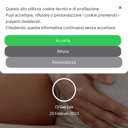
✕
Questo sito utilizza cookie tecnici e di profilazione.
Puoi accettare, rifiutare o personalizzare i cookie premendo i
pulsanti desiderati.
Chiudendo questa informativa continuerai senza accettare.
Le guide di Gay Lex: la gestazione per
altri può diventare “reato
Accetta
universale”?
Rifiuta
Personalizza
Di
Gay Lex
20 Febbraio 2023