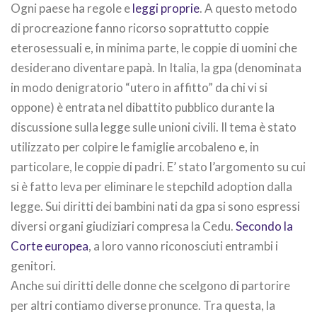
Ogni paese ha regole e
leggi proprie
. A questo metodo
di procreazione fanno ricorso soprattutto coppie
eterosessuali e, in minima parte, le coppie di uomini che
desiderano diventare papà. In Italia, la gpa (denominata
in modo denigratorio “utero in affitto” da chi vi si
oppone) è entrata nel dibattito pubblico durante la
discussione sulla legge sulle unioni civili. Il tema è stato
utilizzato per colpire le famiglie arcobaleno e, in
particolare, le coppie di padri. E’ stato l’argomento su cui
si è fatto leva per eliminare le stepchild adoption dalla
legge. Sui diritti dei bambini nati da gpa si sono espressi
diversi organi giudiziari compresa la Cedu.
Secondo la
Corte europea
, a loro vanno riconosciuti entrambi i
genitori.
Anche sui diritti delle donne che scelgono di partorire
per altri contiamo diverse pronunce. Tra questa, la