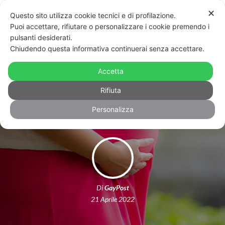
✕
Questo sito utilizza cookie tecnici e di profilazione.
Puoi accettare, rifiutare o personalizzare i cookie premendo i
pulsanti desiderati.
Chiudendo questa informativa continuerai senza accettare.
La commissione giustizia adotta la
legge contro la gestazione per altri
Accetta
firmata da Giorgia Meloni
Rifiuta
Personalizza
Di
GayPost
21 Aprile 2022