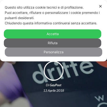
✕
Questo sito utilizza cookie tecnici e di profilazione.
Puoi accettare, rifiutare o personalizzare i cookie premendo i
pulsanti desiderati.
Chiudendo questa informativa continuerai senza accettare.
Portogallo: il Parlamento vota sì ai
Accetta
diritti delle persone trans e intersex
Rifiuta
Personalizza
Di
GayPost
13 Aprile 2018