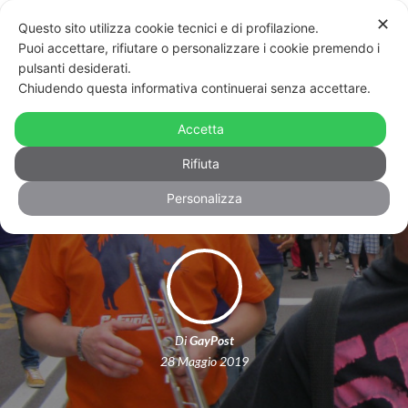
✕
Questo sito utilizza cookie tecnici e di profilazione.
Puoi accettare, rifiutare o personalizzare i cookie premendo i
pulsanti desiderati.
Chiudendo questa informativa continuerai senza accettare.
Porpora Marcasciano madrina del
Roma Pride: “Rivolta contro i nemici
Accetta
di ieri e di oggi”
Rifiuta
Personalizza
Di
GayPost
28 Maggio 2019