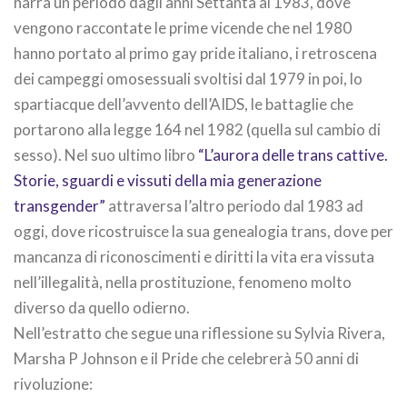
narra un periodo dagli anni Settanta al 1983, dove
vengono raccontate le prime vicende che nel 1980
hanno portato al primo gay pride italiano, i retroscena
dei campeggi omosessuali svoltisi dal 1979 in poi, lo
spartiacque dell’avvento dell’AIDS, le battaglie che
portarono alla legge 164 nel 1982 (quella sul cambio di
sesso). Nel suo ultimo libro
“L’aurora delle trans cattive.
Storie, sguardi e vissuti della mia generazione
transgender”
attraversa l’altro periodo dal 1983 ad
oggi, dove ricostruisce la sua genealogia trans, dove per
mancanza di riconoscimenti e diritti la vita era vissuta
nell’illegalità, nella prostituzione, fenomeno molto
diverso da quello odierno.
Nell’estratto che segue una riflessione su Sylvia Rivera,
Marsha P Johnson e il Pride che celebrerà 50 anni di
rivoluzione: