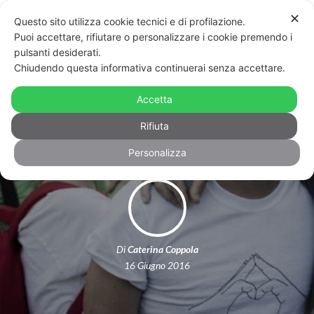
✕
Questo sito utilizza cookie tecnici e di profilazione.
Puoi accettare, rifiutare o personalizzare i cookie premendo i
pulsanti desiderati.
Chiudendo questa informativa continuerai senza accettare.
Lettera aperta a Nichi Vendola, sui
Accetta
figli e le bandiere dei diritti civili
Rifiuta
Personalizza
Di
Caterina Coppola
16 Giugno 2016