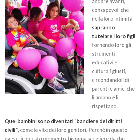
andare avanti,
consapevoli che
nella loro intimità
sapranno
tutelare i loro figli
fornendo loro gli
strumenti
educativi e
culturali giusti,
circondandoli di
parenti e amici che
li amano e li
rispettano.
Quei bambini sono diventati “bandiere dei diritti
civili”
, come le vite dei loro genitori. Perché in questo
paese, in questo momento, bisogna scegliere da che