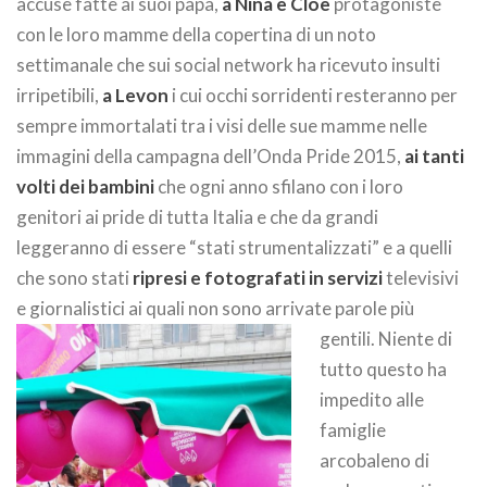
accuse fatte ai suoi papà,
a Nina e Cloe
protagoniste
con le loro mamme della copertina di un noto
settimanale che sui social network ha ricevuto insulti
irripetibili,
a Levon
i cui occhi sorridenti resteranno per
sempre immortalati tra i visi delle sue mamme nelle
immagini della campagna dell’Onda Pride 2015,
ai tanti
volti dei bambini
che ogni anno sfilano con i loro
genitori ai pride di tutta Italia e che da grandi
leggeranno di essere “stati strumentalizzati” e a quelli
che sono stati
ripresi e fotografati in servizi
televisivi
e giornalistici ai quali non sono arrivate parole più
gentili.
Niente di
tutto questo ha
impedito alle
famiglie
arcobaleno di