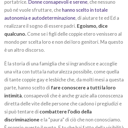
portatrice.
Donne consapevoli e serene
, che nessuno
può né vuole sfruttare, che
hanno scelto in totale
autonomia e autodeterminazione
, di aiutare te ed Ed a
realizzare il sogno di essere padri.
Egoismo, dice
qualcuno.
Come se i figli delle coppie etero venissero al
mondo per scelta loro e non dei loro genitori. Ma questo
è un altro discorso.
È la storia di una famiglia che si ingrandisce e accoglie
una vita con tutta la naturalezza possibile, come quella
di tante coppie gay e lesbiche che, da molti mesi a questa
parte, hanno scelto di
fare conoscere a tutti la loro
intimità
, consapevoli che è anche grazie alla conoscenza
diretta delle vite delle persone che cadono i pregiudizi e
si può tentare di
combattere l’odio della
discriminazione
e la “paura” di ciò che non conosciamo.
È proprio questo il punto. E tu che hai fatto della visibilità