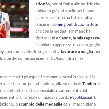
trionfo
, non si limita alle notizie che
abbiamo già dato nelle settimane
scorse. Certo, ci ha fatto molto
piacere
il coming out di Lucilla Boari
,
che con la medaglia in mano ha
detto: «
Lei è Sanne, la mia ragazza
».
E abbiamo apprezzato, con orgoglio
ley
così come vederlo sugli spalti a
lavorare a maglia
, per
olo due dei numerosi esempi di Olimpiadi a tinte
no anche altri gli aspetti che vanno messi in risalto. Da
e nera scelta come portabandiera, alla vicenda di
Tamberi e
l’oro del salto in alto, «possibilità contemplata dal
ecedenti in una finale olimpica» ricorda
Repubblica.it
. E
iazione, lo
scambio delle medaglie
con il marchigiano