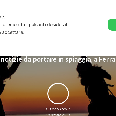
🛒 GENDER SHOP
STORIE
one.
ie premendo i pulsanti desiderati.
a accettare.
notizie da portare in spiaggia, a Fer
Di
Dario Accolla
14 Agosto 2021