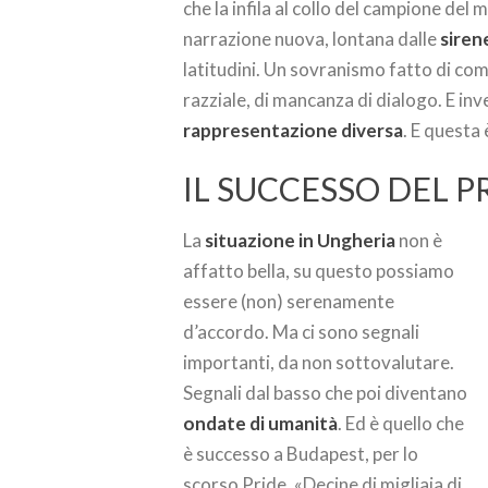
che la infila al collo del campione del
narrazione nuova, lontana dalle
siren
latitudini. Un sovranismo fatto di comp
razziale, di mancanza di dialogo. E in
rappresentazione diversa
. E questa 
IL SUCCESSO DEL P
La
situazione in Ungheria
non è
affatto bella, su questo possiamo
essere (non) serenamente
d’accordo. Ma ci sono segnali
importanti, da non sottovalutare.
Segnali dal basso che poi diventano
ondate di umanità
. Ed è quello che
è successo a Budapest, per lo
scorso Pride. «Decine di migliaia di