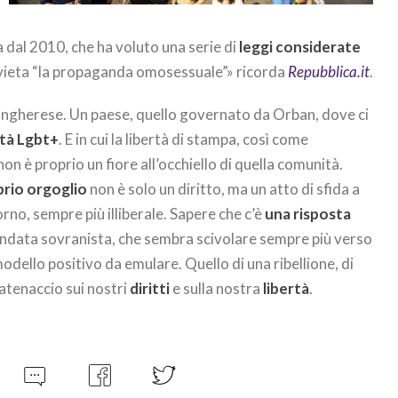
 dal 2010, che ha voluto una serie di
leggi considerate
he vieta “la propaganda omosessuale”» ricorda
Repubblica.it
.
e ungherese. Un paese, quello governato da Orban, dove ci
ità Lgbt+
. E in cui la libertà di stampa, così come
non è proprio un fiore all’occhiello di quella comunità.
prio orgoglio
non è solo un diritto, ma un atto di sfida a
rno, sempre più illiberale. Sapere che c’è
una risposta
ndata sovranista, che sembra scivolare sempre più verso
modello positivo da emulare. Quello di una ribellione, di
catenaccio sui nostri
diritti
e sulla nostra
libertà
.