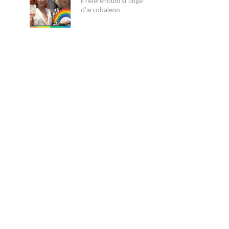
il referendum si tinge
d’arcobaleno