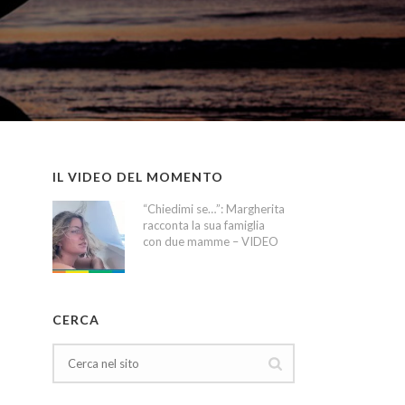
IL VIDEO DEL MOMENTO
“Chiedimi se…”: Margherita
racconta la sua famiglia
con due mamme – VIDEO
CERCA