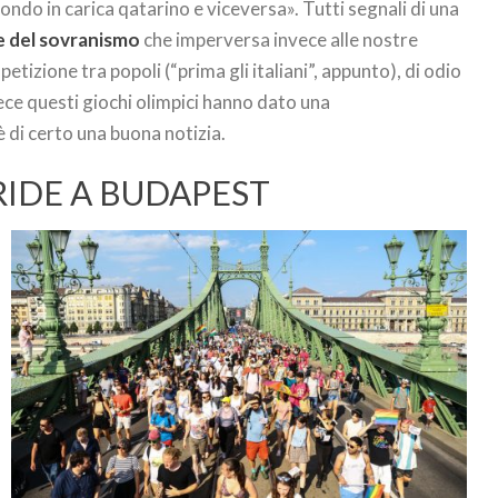
 mondo in carica qatarino e viceversa». Tutti segnali di una
e del sovranismo
che imperversa invece alle nostre
etizione tra popoli (“prima gli italiani”, appunto), di odio
vece questi giochi olimpici hanno dato una
è di certo una buona notizia.
RIDE A BUDAPEST