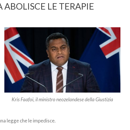
 ABOLISCE LE TERAPIE
Kris Faafoi, il ministro neozelandese della Giustizia
na legge che le impedisce.