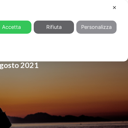
✕
COOL
GENDER
CHI SIAMO
Accetta
Rifiuta
Personalizza
ragosto 2021