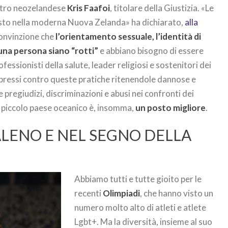
istro neozelandese
Kris Faafoi
, titolare della Giustizia. «Le
sto nella moderna Nuova Zelanda» ha dichiarato,
alla
 convinzione che
l’orientamento sessuale, l’identità di
una persona siano “rotti”
e abbiano bisogno di essere
fessionisti della salute, leader religiosi e sostenitori dei
 espressi contro queste pratiche ritenendole dannose e
pregiudizi, discriminazioni e abusi nei confronti dei
l piccolo paese oceanico è, insomma,
un posto migliore
.
LENO E NEL SEGNO DELLA
Abbiamo tutti e tutte gioito per le
recenti
Olimpiadi
, che hanno visto un
numero molto alto di atleti e atlete
Lgbt+. Ma la diversità, insieme al suo