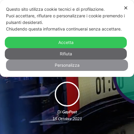
✕
Questo sito utilizza cookie tecnici e di profilazione.
Puoi accettare, rifiutare o personalizzare i cookie premendo i
pulsanti desiderati.
Chiudendo questa informativa continuerai senza accettare.
Elezioni, Gualtieri vs Michetti:
impietoso confronto sui diritti civili –
Accetta
VIDEO
Rifiuta
Personalizza
Di
GayPost
15 Ottobre 2021