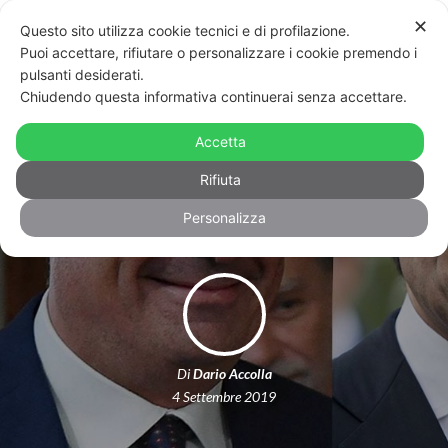
✕
Questo sito utilizza cookie tecnici e di profilazione.
Puoi accettare, rifiutare o personalizzare i cookie premendo i
pulsanti desiderati.
Chiudendo questa informativa continuerai senza accettare.
No, non aspettatevi nulla dal nuovo
governo sui diritti Lgbt (e forse è
Accetta
meglio così)
Rifiuta
Personalizza
Di
Dario Accolla
4 Settembre 2019