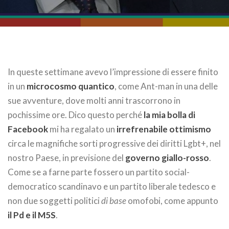
In queste settimane avevo l’impressione di essere finito
in un
microcosmo quantico
, come Ant-man in una delle
sue avventure, dove molti anni trascorrono in
pochissime ore. Dico questo perché
la mia bolla di
Facebook
mi ha regalato un
irrefrenabile ottimismo
circa le magnifiche sorti progressive dei diritti Lgbt+, nel
nostro Paese, in previsione del
governo giallo-rosso
.
Come se a farne parte fossero un partito social-
democratico scandinavo e un partito liberale tedesco e
non due soggetti politici
di base
omofobi, come appunto
il Pd e il M5S
.