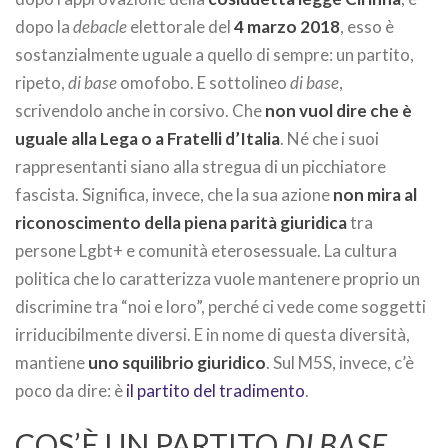
dopo la
debacle
elettorale del
4 marzo 2018
, esso è
sostanzialmente uguale a quello di sempre: un partito,
ripeto,
di base
omofobo. E sottolineo
di base
,
scrivendolo anche in corsivo. Che
non vuol dire che è
uguale alla Lega o a Fratelli d’Italia
. Né che i suoi
rappresentanti siano alla stregua di un picchiatore
fascista. Significa, invece, che la sua azione
non mira al
riconoscimento della piena parità giuridica
tra
persone Lgbt+ e comunità eterosessuale. La cultura
politica che lo caratterizza vuole mantenere proprio un
discrimine tra “noi e loro”, perché ci vede come soggetti
irriducibilmente diversi. E in nome di questa diversità,
mantiene
uno squilibrio giuridico
. Sul M5S, invece, c’è
poco da dire: è
il partito del tradimento
.
COS’È UN PARTITO
DI BASE