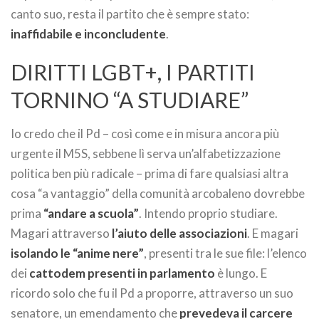
canto suo, resta il partito che è sempre stato:
inaffidabile e inconcludente
.
DIRITTI LGBT+, I PARTITI
TORNINO “A STUDIARE”
Io credo che il Pd – così come e in misura ancora più
urgente il M5S, sebbene lì serva un’alfabetizzazione
politica ben più radicale – prima di fare qualsiasi altra
cosa “a vantaggio” della comunità arcobaleno dovrebbe
prima
“andare a scuola”
. Intendo proprio studiare.
Magari attraverso
l’aiuto delle associazioni
. E magari
isolando le “anime nere”
, presenti tra le sue file: l’elenco
dei
cattodem presenti in parlamento
è lungo. E
ricordo solo che fu il Pd a proporre, attraverso un suo
senatore, un emendamento che
prevedeva il carcere