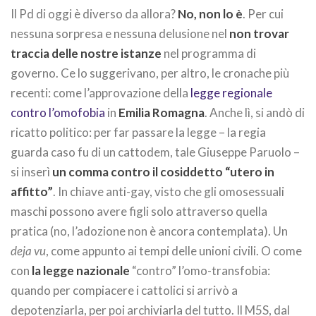
Il Pd di oggi è diverso da allora?
No, non lo è
. Per cui
nessuna sorpresa e nessuna delusione nel
non trovar
traccia delle nostre istanze
nel programma di
governo. Ce lo suggerivano, per altro, le cronache più
recenti: come l’approvazione della
legge regionale
contro l’omofobia
in
Emilia Romagna
. Anche lì, si andò di
ricatto politico: per far passare la legge – la regia
guarda caso fu di un cattodem, tale Giuseppe Paruolo –
si inserì
un comma contro il cosiddetto “utero in
affitto”
. In chiave anti-gay, visto che gli omosessuali
maschi possono avere figli solo attraverso quella
pratica (no, l’adozione non è ancora contemplata). Un
deja vu
, come appunto ai tempi delle unioni civili. O come
con
la legge nazionale
“contro” l’omo-transfobia:
quando per compiacere i cattolici si arrivò a
depotenziarla, per poi archiviarla del tutto. Il M5S, dal