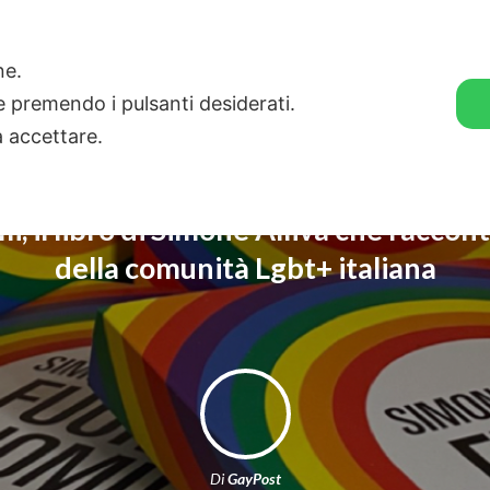
🛒 GENDER SHOP
STORIE
one.
ie premendo i pulsanti desiderati.
a accettare.
mi, il libro di Simone Alliva che raccont
della comunità Lgbt+ italiana
Di
GayPost