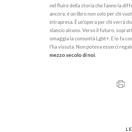
nel fluire della storia che fanno la di
ancora: è un libro non solo per chi vuo
intrapresa. È un’opera per chi verrà 
slancio alcuno. Verso il futuro, sopratt
omaggia la comunità Lgbt+. E lo fa con l
l’ha vissuta. Non poteva esserci regal
mezzo secolo di noi
.
L