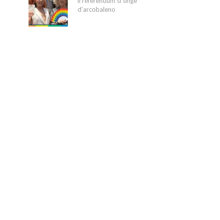
il referendum si tinge
d’arcobaleno