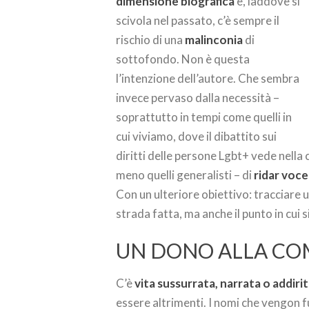
dimensione biografica
e, laddove si
scivola nel passato, c’è sempre il
rischio di una
malinconia
di
sottofondo. Non è questa
l’intenzione dell’autore. Che sembra
invece pervaso dalla necessità –
soprattutto in tempi come quelli in
cui viviamo, dove il dibattito sui
diritti delle persone Lgbt+ vede nell
meno quelli generalisti – di
ridar voce
Con un ulteriore obiettivo: tracciare 
strada fatta, ma anche il punto in cui 
UN DONO ALLA CO
C’è
vita sussurrata, narrata o addiri
essere altrimenti. I nomi che vengon f