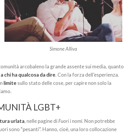
Simone Alliva
a comunità arcobaleno la grande assente sui media, quanto
 a chi ha qualcosa da dire
. Con la forza dell’esperienza.
un
limite
sullo stato delle cose, per capire non solo la
siamo.
MUNITÀ LGBT+
ttura urlata
, nelle pagine di
Fuori i nomi
. Non potrebbe
uori sono “pesanti”. Hanno, cioè, una loro collocazione