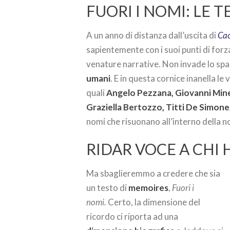
FUORI I NOMI: LE
A un anno di distanza dall’uscita di
Cac
sapientemente con i suoi punti di forz
venature narrative. Non invade lo spa
umani
. E in questa cornice inanella le 
quali
Angelo Pezzana, Giovanni Mine
Graziella Bertozzo, Titti De Simone
nomi che risuonano all’interno della 
RIDAR VOCE A CHI
Ma sbaglieremmo a credere che sia
un testo di
memoires
,
Fuori i
nomi.
Certo, la dimensione del
ricordo ci riporta ad una