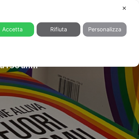
✕
COOL
GENDER
CHI SIAMO
Accetta
Rifiuta
Personalizza
a i 50 anni