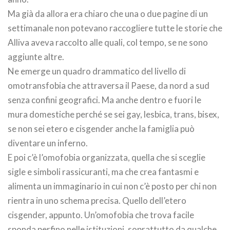
Ma già da allora era chiaro che una o due pagine di un
settimanale non potevano raccogliere tutte le storie che
Alliva aveva raccolto alle quali, col tempo, se ne sono
aggiunte altre.
Ne emerge un quadro drammatico del livello di
omotransfobia che attraversa il Paese, da nord a sud
senza confini geografici. Ma anche dentro e fuori le
mura domestiche perché se sei gay, lesbica, trans, bisex,
se non sei etero e cisgender anche la famiglia può
diventare un inferno.
E poi c’è l’omofobia organizzata, quella che si sceglie
sigle e simboli rassicuranti, ma che crea fantasmi e
alimenta un immaginario in cui non c’è posto per chi non
rientra in uno schema precisa. Quello dell’etero
cisgender, appunto. Un’omofobia che trova facile
sponda perfino nelle istituzioni, soprattutto da qualche