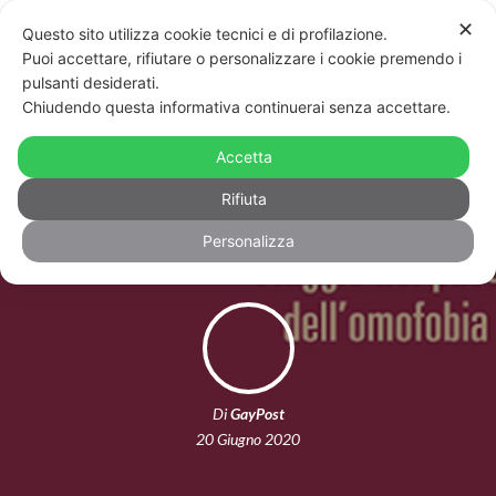
✕
Questo sito utilizza cookie tecnici e di profilazione.
Puoi accettare, rifiutare o personalizzare i cookie premendo i
pulsanti desiderati.
Chiudendo questa informativa continuerai senza accettare.
“Caccia all’omo”: una buona legge
contro l’omotransfobia è necessaria
Accetta
ma non basta
Rifiuta
Personalizza
Di
GayPost
20 Giugno 2020