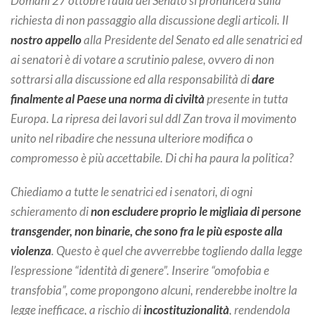
Domani 27 ottobre l’aula del Senato si pronuncerà sulla
richiesta di non passaggio alla discussione degli articoli. Il
nostro appello
alla Presidente del Senato ed alle senatrici ed
ai senatori è di votare a scrutinio palese, ovvero di non
sottrarsi alla discussione ed alla responsabilità di
dare
finalmente al Paese una norma di civiltà
presente in tutta
Europa. La ripresa dei lavori sul ddl Zan trova il movimento
unito nel ribadire che nessuna ulteriore modifica o
compromesso è più accettabile. Di chi ha paura la politica?
Chiediamo a tutte le senatrici ed i senatori, di ogni
schieramento di
non escludere proprio le migliaia di persone
transgender, non binarie, che sono fra le più esposte alla
violenza
. Questo è quel che avverrebbe togliendo dalla legge
l’espressione “identità di genere”. Inserire “omofobia e
transfobia”, come propongono alcuni, renderebbe inoltre la
legge inefficace, a rischio di
incostituzionalità
, rendendola