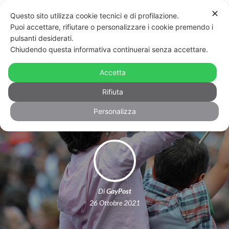
✕
Questo sito utilizza cookie tecnici e di profilazione.
Puoi accettare, rifiutare o personalizzare i cookie premendo i
pulsanti desiderati.
Chiudendo questa informativa continuerai senza accettare.
Ddl Zan, movimento Lgbt+ unito:
“Rispettare gli impegni e votare la
Accetta
legge”
Rifiuta
Personalizza
Di
GayPost
26 Ottobre 2021