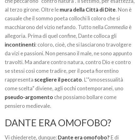
che peccarono “contro natura”. Il settimo, per esattezza,
al terzo girone. Oltre le
mura della Città di Dite
. Non è
casuale che il sommo poeta collochi lì coloro che si
macchiarono del vizio nefando. Tutto nella
Commedia
è
allegoria. Prima di quel confine, Dante colloca gli
incontinenti
: coloro, cioè, che si lasciarono travolgere
da vizi e passioni. Non pensano il male, ne sono appunto
travolti. Ma andare contro natura, contro Dio e contro
se stessi così come tradire, per il poeta fiorentino
rappresenta
scegliere il peccato
. L'”omosessualità
come scelta” diviene, agli occhi contemporanei, uno
pseudo-argomento
che possiamo bollare come
pensiero medievale.
DANTE ERA OMOFOBO?
Vi chiederete, dunque:
Dante era omofobo?
E di