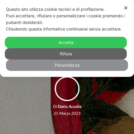
✕
Questo sito utilizza cookie tecnici e di profilazione.
Puoi accettare, rifiutare o personalizzare i cookie premendo i
pulsanti desiderati.
Chiudendo questa informativa continuerai senza accettare.
Dantedì e sodomia, qual era l’idea del
Accetta
poeta fiorentino sull’omosessualità?
Rifiuta
Personalizza
Di
Dario Accolla
25 Marzo 2021