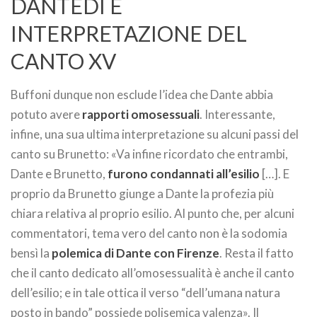
DANTEDÌ E
INTERPRETAZIONE DEL
CANTO XV
Buffoni dunque non esclude l’idea che Dante abbia
potuto avere
rapporti omosessuali
. Interessante,
infine, una sua ultima interpretazione su alcuni passi del
canto su Brunetto: «Va infine ricordato che entrambi,
Dante e Brunetto,
furono condannati all’esilio
[…]. E
proprio da Brunetto giunge a Dante la profezia più
chiara relativa al proprio esilio. Al punto che, per alcuni
commentatori, tema vero del canto non è la sodomia
bensì la
polemica di Dante con Firenze
. Resta il fatto
che il canto dedicato all’omosessualità è anche il canto
dell’esilio; e in tale ottica il verso “dell’umana natura
posto in bando” possiede polisemica valenza». Il