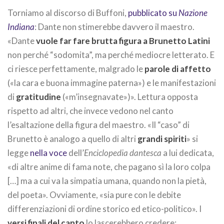
Torniamo al discorso di Buffoni,
pubblicato su
Nazione
Indiana
: Dante non stimerebbe davvero il maestro.
«Dante
vuole far fare brutta figura a Brunetto Latini
non perché “sodomita”, ma perché mediocre letterato. E
ci riesce perfettamente, malgrado le
parole di affetto
(«la cara e buona immagine paterna») e le manifestazioni
di
gratitudine
(«m’insegnavate»)». Lettura opposta
rispetto ad altri, che invece vedono nel canto
l’esaltazione della figura del maestro. «Il “caso” di
Brunetto è analogo a quello di altri
grandi spiriti
» si
legge
nella voce
dell’
Enciclopedia dantesca
a lui dedicata,
«di altre anime di fama note, che pagano sì la loro colpa
[…] ma a cui va la simpatia umana, quando non la pietà,
del poeta». Ovviamente, «sia pure con le debite
differenziazioni di ordine storico ed etico-politico». I
versi finali del canto
lo lascerebbero credere: