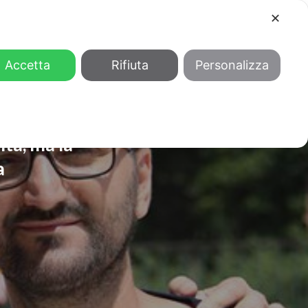
✕
COOL
GENDER
CHI SIAMO
Accetta
Rifiuta
Personalizza
lta, ma la
a