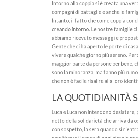
Intorno alla coppia si è creata una ver
compagni di battaglie e anche le famigl
Intanto, il fatto che come coppia cond
creando intorno. Le nostre famiglie c
abbiamo ricevuto messaggi e proposte
Gente che ci ha aperto le porte di casa 
vivere qualche giorno più sereno. Perch
maggior parte da persone per bene, che
sono la minoranza, ma fanno più rumor
che non è facile risalire alla loro identi
LA QUOTIDIANITÀ 
Luca e Luca non intendono desistere, p
netto della solidarietà che arriva da o
con sospetto, la sera quando si rientr
amplificare il senso di ogni piccolo ge