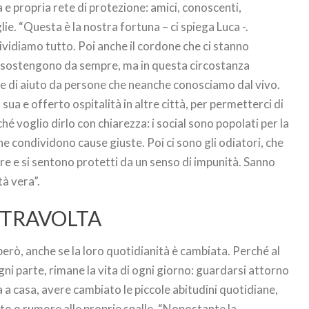
a e propria rete di protezione: amici, conoscenti,
ie. “Questa è la nostra fortuna – ci spiega Luca -.
ividiamo tutto. Poi anche il cordone che ci stanno
i sostengono da sempre, ma in questa circostanza
 di aiuto da persone che neanche conosciamo dal vivo.
sua e offerto ospitalità in altre città, per permetterci di
é voglio dirlo con chiarezza: i social sono popolati per la
 condividono cause giuste. Poi ci sono gli odiatori, che
e e si sentono protetti da un senso di impunità. Sanno
tà vera”.
STRAVOLTA
erò, anche se la loro quotidianità è cambiata. Perché al
gni parte, rimane la vita di ogni giorno: guardarsi attorno
a a casa, avere cambiato le piccole abitudini quotidiane,
sto o rumore alle proprie spalle. “Nonostante la