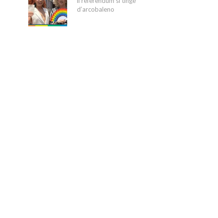
il referendum si tinge
d’arcobaleno