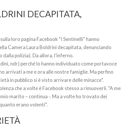
DRINI DECAPITATA,
 sulla loro pagina Facebook “I Sentinelli” hanno
 della Camera Laura Boldrini decapitata, denunciando
 dalla polizia). Da allora, l’inferno.
adini, ndr) perché lo hanno individuato come portavoce
ono arrivati a me e ora alle nostre famiglie. Ma perfino
tà in pubblico si è visto arrivare delle minacce”.
iolenza che a volte è Facebook stesso a rimuoverli. “A me
a mio marito – continua -. Ma a volte ho trovato dei
 quanto erano volenti”.
RIETÀ