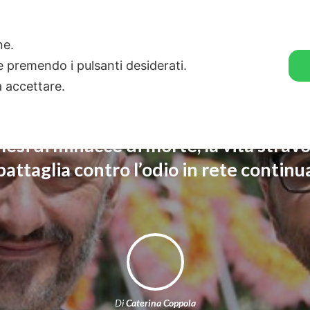
🛒 GENDER SHOP
STORIE
one.
ie premendo i pulsanti desiderati.
a accettare.
si di minacce di morte, la vita stravo
battaglia contro l’odio in rete continu
Di
Caterina Coppola