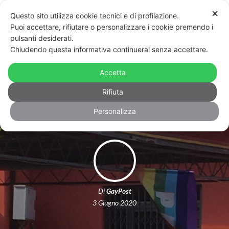
✕
Questo sito utilizza cookie tecnici e di profilazione.
Puoi accettare, rifiutare o personalizzare i cookie premendo i
pulsanti desiderati.
Chiudendo questa informativa continuerai senza accettare.
Campo (Pisa): dopo l’incendio alla
bandiera rainbow, il paese si tinge
Accetta
d’arcobaleno
Rifiuta
Personalizza
Di
GayPost
3 Giugno 2020