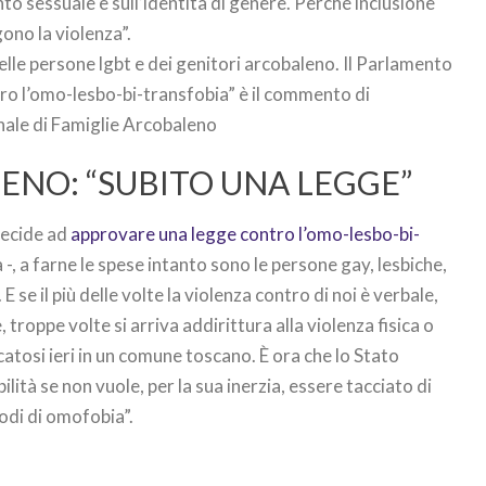
to sessuale e sull’identità di genere. Perché inclusione
ono la violenza”.
elle persone lgbt e dei genitori arcobaleno. Il Parlamento
ro l’omo-lesbo-bi-transfobia” è il commento di
nale di Famiglie Arcobaleno
ENO: “SUBITO UNA LEGGE”
decide ad
approvare una legge contro l’omo-lesbo-bi-
 -, a farne le spese intanto sono le persone gay, lesbiche,
E se il più delle volte la violenza contro di noi è verbale,
 troppe volte si arriva addirittura alla violenza fisica o
catosi ieri in un comune toscano. È ora che lo Stato
lità se non vuole, per la sua inerzia, essere tacciato di
sodi di omofobia”.