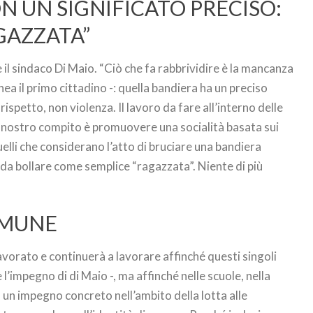
N UN SIGNIFICATO PRECISO:
AGAZZATA”
il sindaco Di Maio. “Ciò che fa rabbrividire è la mancanza
ea il primo cittadino -: quella bandiera ha un preciso
, rispetto, non violenza. Il lavoro da fare all’interno delle
l nostro compito è promuovere una socialità basata sui
lli che considerano l’atto di bruciare una bandiera
da bollare come semplice “ragazzata”. Niente di più
OMUNE
vorato e continuerà a lavorare affinché questi singoli
’impegno di di Maio -, ma affinché nelle scuole, nella
 un impegno concreto nell’ambito della lotta alle