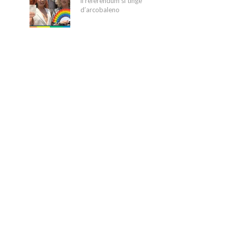
il referendum si tinge
d’arcobaleno