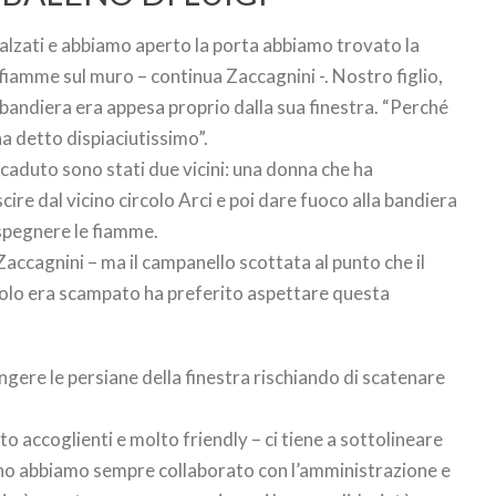
alzati e abbiamo aperto la porta abbiamo trovato la
 fiamme sul muro – continua Zaccagnini -. Nostro figlio,
a bandiera era appesa proprio dalla sua finestra. “Perché
ha detto dispiaciutissimo”.
ccaduto sono stati due vicini: una donna che ha
cire dal vicino circolo Arci e poi dare fuoco alla bandiera
a spegnere le fiamme.
accagnini – ma il campanello scottata al punto che il
ricolo era scampato ha preferito aspettare questa
ngere le persiane della finestra rischiando di scatenare
 accoglienti e molto friendly – ci tiene a sottolineare
no abbiamo sempre collaborato con l’amministrazione e