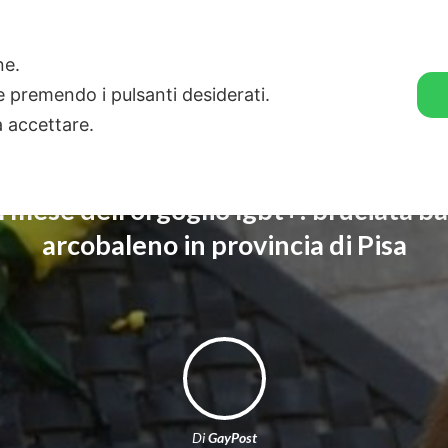
🛒 GENDER SHOP
STORIE
one.
ie premendo i pulsanti desiderati.
a accettare.
 il mese dell’orgoglio lgbt+: bruciata b
arcobaleno in provincia di Pisa
Di
GayPost