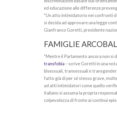
discriminazioni basate sull’orientamen
ed educazione alle differenze preveng
“Un atto intimidatorio nei confronti d
si decida ad approvare una legge cont
Gianfranco Goretti, presidente nazio
FAMIGLIE ARCOBAL
“Mentre il Parlamento ancora non si 
transfobia
– scrive Goretti in una nota
bisessuali, transessuali e transgender. 
fatto già di per sé stesso grave, molte,
ad atti intimidatori come quello verifi
italiano si assuma la propria responsabi
colpevolezza di fronte ai continui epi