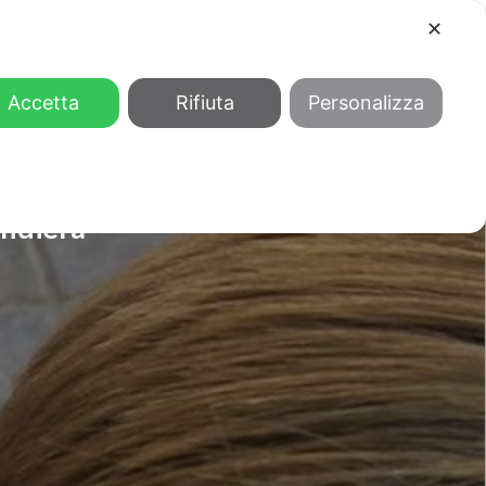
✕
COOL
GENDER
CHI SIAMO
Accetta
Rifiuta
Personalizza
andiera