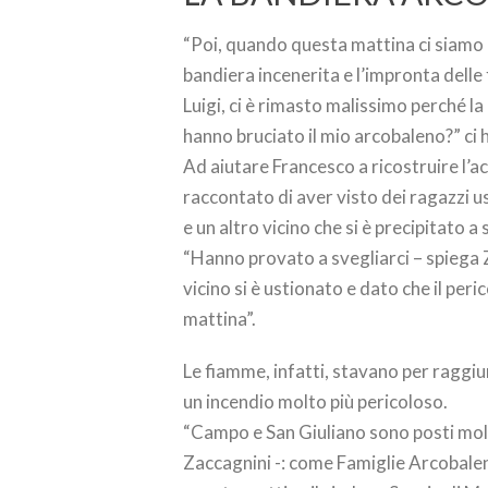
“Poi, quando questa mattina ci siamo 
bandiera incenerita e l’impronta delle
Luigi, ci è rimasto malissimo perché l
hanno bruciato il mio arcobaleno?” ci 
Ad aiutare Francesco a ricostruire l’a
raccontato di aver visto dei ragazzi us
e un altro vicino che si è precipitato 
“Hanno provato a svegliarci – spiega Z
vicino si è ustionato e dato che il pe
mattina”.
Le fiamme, infatti, stavano per raggiu
un incendio molto più pericoloso.
“Campo e San Giuliano sono posti molto
Zaccagnini -: come Famiglie Arcobale