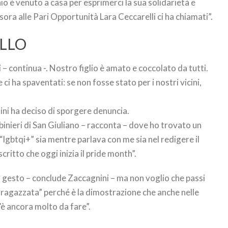
io è venuto a casa per esprimerci la sua solidarietà e
sora alle Pari Opportunità Lara Ceccarelli ci ha chiamati”.
LLO
 continua -. Nostro figlio è amato e coccolato da tutti.
i ha spaventati: se non fosse stato per i nostri vicini,
ni ha deciso di sporgere denuncia.
abinieri di San Giuliano – racconta – dove ho trovato un
lgbtqi+” sia mentre parlava con me sia nel redigere il
ritto che oggi inizia il pride month”.
to gesto – conclude Zaccagnini – ma non voglio che passi
 “ragazzata” perché è la dimostrazione che anche nelle
’è ancora molto da fare”.