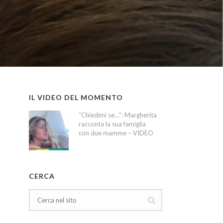
IL VIDEO DEL MOMENTO
“Chiedimi se…”: Margherita
racconta la sua famiglia
con due mamme – VIDEO
CERCA