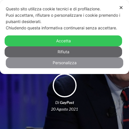
✕
Questo sito utilizza cookie tecnici e di profilazione.
Puoi accettare, rifiutare o personalizzare i cookie premendo i
pulsanti desiderati.
Chiudendo questa informativa continuerai senza accettare.
Calenda: “La società si evolve: Roma
Accetta
riconoscerà le famiglie arcobaleno”
Rifiuta
Personalizza
Di
GayPost
20 Agosto 2021