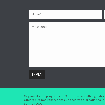
Gaypost.it è un progetto di P.O.ST - pensare oltre gli stero
Questo sito non rappresenta una testata giornalistica in
del 7.03.2001