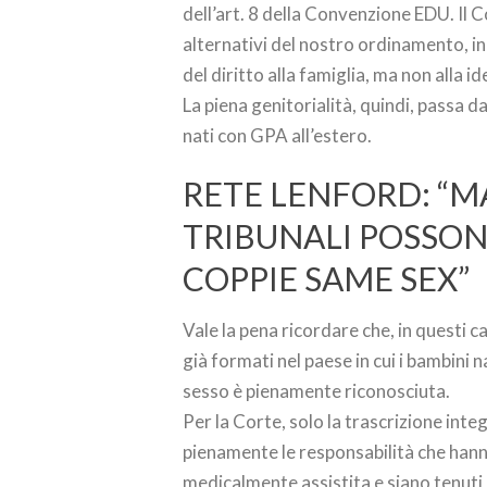
dell’art. 8 della Convenzione EDU. Il Co
alternativi del nostro ordinamento, inc
del diritto alla famiglia, ma non alla i
La piena genitorialità, quindi, passa da
nati con GPA all’estero.
RETE LENFORD: “M
TRIBUNALI POSSONO
COPPIE SAME SEX”
Vale la pena ricordare che, in questi ca
già formati nel paese in cui i bambini 
sesso è pienamente riconosciuta.
Per la Corte, solo la trascrizione inte
pienamente le responsabilità che han
medicalmente assistita e siano tenuti