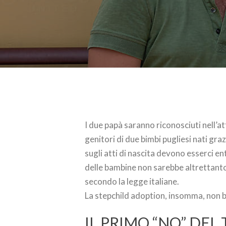
I due papà saranno riconosciuti nell’att
genitori di due bimbi pugliesi nati graz
sugli atti di nascita devono esserci en
delle bambine non sarebbe altrettanto
secondo la legge italiane.
La stepchild adoption, insomma, non 
IL PRIMO “NO” DEL