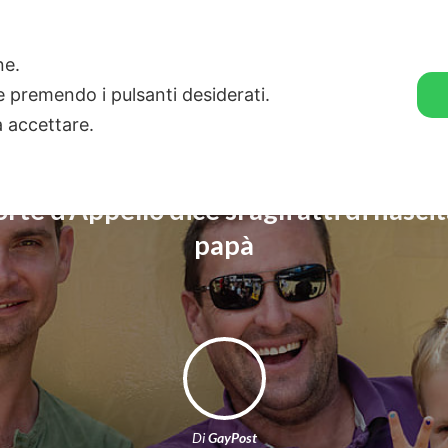
🛒 GENDER SHOP
STORIE
one.
ie premendo i pulsanti desiderati.
a accettare.
orte d’Appello dice sì agli atti di nasc
papà
Di
GayPost