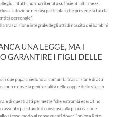
llegio, infatti, non ha ritenuto sufficienti altri mezzi
lusa l’adozione nei casi particolari che prevede la tutela
dentità personale”.
lla trascrizione integrale degli atti di nascita dei bambini
ANCA UNA LEGGE, MA I
 GARANTIRE I FIGLI DELLE
si, i due papà chiedono ai comuni la trascrizione di atti
nascono e dove la genitorialità delle coppie dello stesso
grale di questi atti permette “che entrambi esercitino
no assunto prestando il consenso alla procreazione
 allo stesso modo ai conseguenti doveri” spiega Rete