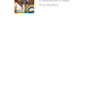
il referendum si tinge
d’arcobaleno