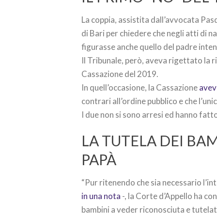
La coppia, assistita dall’avvocata Pas
di Bari per chiedere che negli atti di n
figurasse anche quello del padre inten
Il Tribunale, però, aveva rigettato la r
Cassazione del 2019.
In quell’occasione, la Cassazione
aveva
contrari all’ordine pubblico e che l’uni
I due non si sono arresi ed hanno fatto
LA TUTELA DEI BAM
PAPÀ
“Pur ritenendo che sia necessario l’in
in una nota
-, la Corte d’Appello ha co
bambini a veder riconosciuta e tutelata