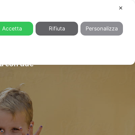
✕
COOL
GENDER
CHI SIAMO
Accetta
Rifiuta
Personalizza
ita con due