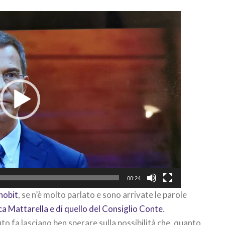
00:24
hobit
, se n’è molto parlato e sono arrivate le parole
ca Mattarella e di quello del Consiglio Conte
.
uto fa lasciano ben sperare sulla possibilità che, quanto