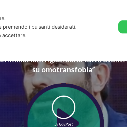
🛒 GENDER SHOP
STORIE
one.
ie premendo i pulsanti desiderati.
a accettare.
scriminazioni riguardano tutti: avanti
su omotransfobia”
Di
GayPost