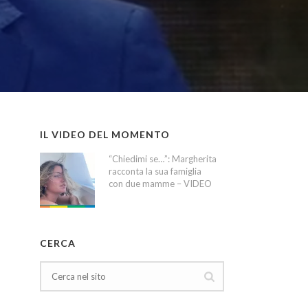
IL VIDEO DEL MOMENTO
“Chiedimi se…”: Margherita
racconta la sua famiglia
con due mamme – VIDEO
CERCA