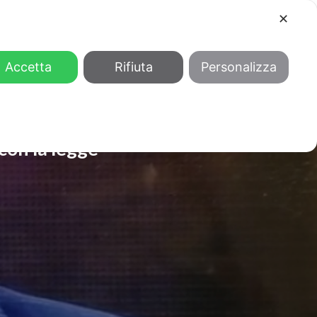
✕
COOL
GENDER
CHI SIAMO
Accetta
Rifiuta
Personalizza
 con la legge