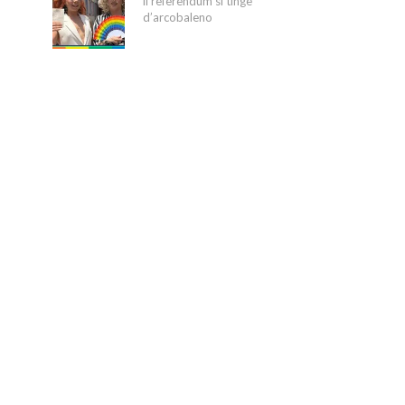
il referendum si tinge
d’arcobaleno