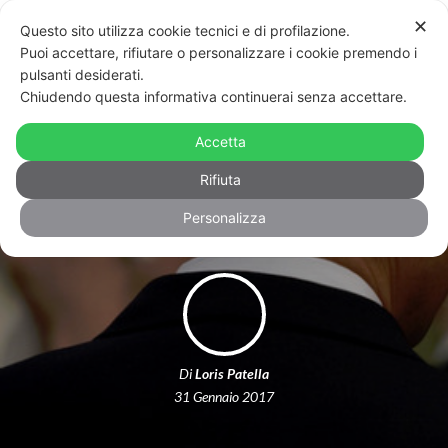
✕
Questo sito utilizza cookie tecnici e di profilazione.
Puoi accettare, rifiutare o personalizzare i cookie premendo i
pulsanti desiderati.
Chiudendo questa informativa continuerai senza accettare.
E se il fisico non c’entrasse niente
con l’attrazione sessuale? Ecco i
Accetta
sapiosessuali
Rifiuta
Personalizza
Di
Loris Patella
31 Gennaio 2017