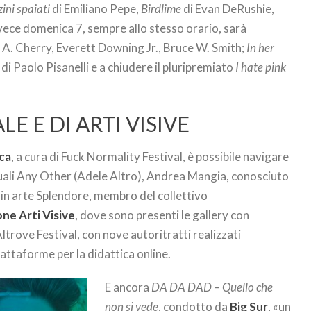
zini spaiati
di Emiliano Pepe,
Birdlime
di Evan DeRushie,
Invece domenica 7, sempre allo stesso orario, sarà
A. Cherry, Everett Downing Jr., Bruce W. Smith;
In her
di Paolo Pisanelli e a chiudere il pluripremiato
I hate pink
E E DI ARTI VISIVE
ca
, a cura di Fuck Normality Festival, è possibile navigare
 quali Any Other (Adele Altro), Andrea Mangia, conosciuto
in arte Splendore, membro del collettivo
one Arti Visive
, dove sono presenti le gallery con
 Altrove Festival, con nove autoritratti realizzati
piattaforme per la didattica online.
E ancora
DA DA DAD – Quello che
non si vede
, condotto da
Big Sur
, «un