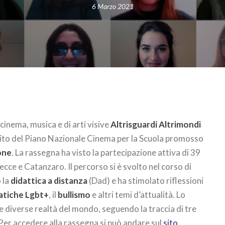
6 Marzo 2021
 cinema, musica e di arti visive
Altrisguardi Altrimondi
mbito del Piano Nazionale Cinema per la Scuola promosso
one
. La rassegna ha visto la partecipazione attiva di 39
Lecce e Catanzaro. Il percorso si è svolto nel corso di
 la
didattica a distanza
(Dad) e ha stimolato riflessioni
tiche Lgbt+
, il
bullismo
e altri temi d’attualità. Lo
le diverse realtà del mondo, seguendo la traccia di tre
. Per accedere alla rassegna si può andare sul
sito