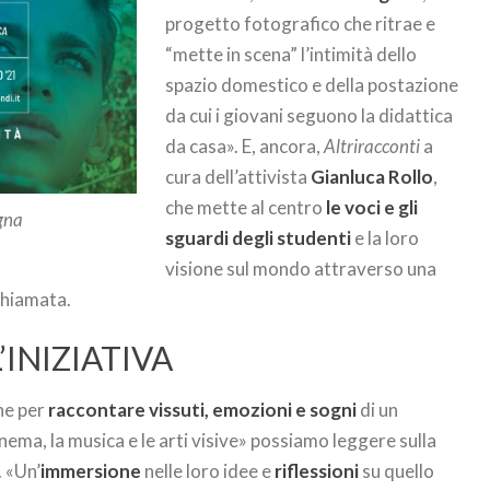
progetto fotografico che ritrae e
“mette in scena” l’intimità dello
spazio domestico e della postazione
da cui i giovani seguono la didattica
da casa». E, ancora,
Altriracconti
a
cura dell’attivista
Gianluca Rollo
,
che mette al centro
le voci e gli
gna
sguardi degli studenti
e la loro
visione sul mondo attraverso una
ochiamata.
’INIZIATIVA
ne per
raccontare vissuti, emozioni e sogni
di un
inema, la musica e le arti visive» possiamo leggere sulla
 «Un’
immersione
nelle loro idee e
riflessioni
su quello