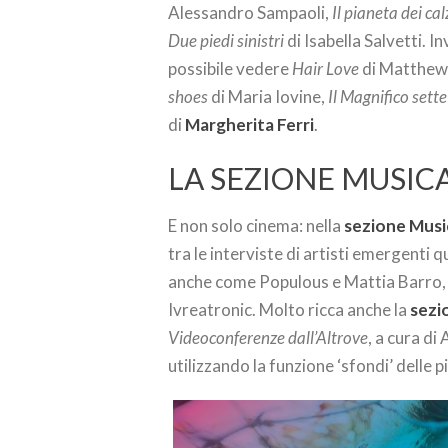
Alessandro Sampaoli,
Il pianeta dei cal
Due piedi sinistri
di Isabella Salvetti. 
possibile vedere
Hair Love
di Matthew 
shoes
di Maria Iovine,
Il Magnifico sette
di
Margherita Ferri
.
LA SEZIONE MUSICAL
E non solo cinema: nella
sezione Musi
tra le interviste di artisti emergenti
anche come Populous e Mattia Barro, 
Ivreatronic. Molto ricca anche la
sezi
Videoconferenze dall’Altrove
, a cura di
utilizzando la funzione ‘sfondi’ delle 