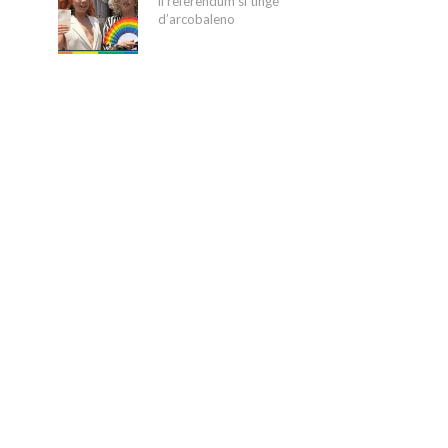
il referendum si tinge
d’arcobaleno