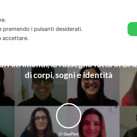
🛒 GENDER SHOP
STORIE
one.
ie premendo i pulsanti desiderati.
a accettare.
di Altrimondi, la rassegna fatta in DA
di corpi, sogni e identità
Di
GayPost