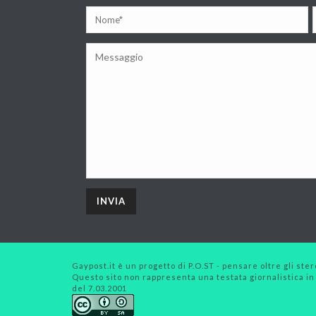
Gaypost.it è un progetto di P.O.ST - pensare oltre gli stero
Questo sito non rappresenta una testata giornalistica in
del 7.03.2001