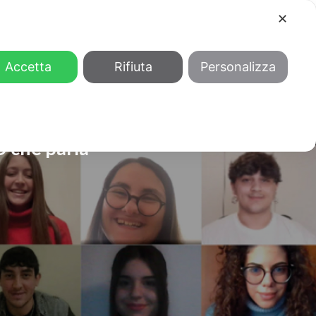
✕
COOL
GENDER
CHI SIAMO
Accetta
Rifiuta
Personalizza
D che parla