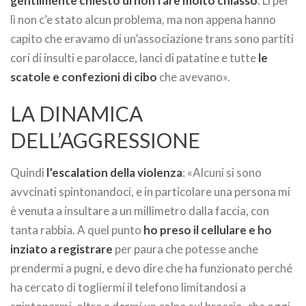
gentilmente chiesto di non fare molto chiasso
. Lì per
lì non c’e stato alcun problema, ma non appena hanno
capito che eravamo di un’associazione trans sono partiti
cori di insulti e parolacce, lanci di patatine e tutte
le
scatole e confezioni di cibo
che avevano».
LA DINAMICA
DELL’AGGRESSIONE
Quindi
l’escalation della violenza
: «Alcuni si sono
avvcinati spintonandoci, e in particolare una persona mi
è venuta a insultare a un millimetro dalla faccia, con
tanta rabbia. A quel punto
ho preso il cellulare e ho
inziato a registrare
per paura che potesse anche
prendermi a pugni, e devo dire che ha funzionato perché
ha cercato di togliermi il telefono limitandosi a