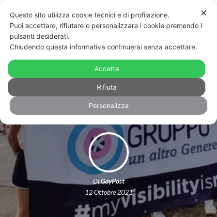
✕
Questo sito utilizza cookie tecnici e di profilazione.
Puoi accettare, rifiutare o personalizzare i cookie premendo i
pulsanti desiderati.
Chiudendo questa informativa continuerai senza accettare.
Aggressione a Gruppo Trans, a
Bologna: “Ci hanno lanciato cibo
Accetta
addosso”
Rifiuta
Personalizza
Di
GayPost
12 Ottobre 2021