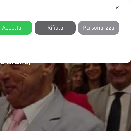
✕
COOL
GENDER
CHI SIAMO
Accetta
Rifiuta
Personalizza
no Bruno,