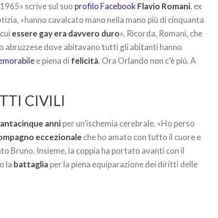
1965» scrive sul suo
profilo Facebook
Flavio Romani
, ex
otizia, «hanno cavalcato mano nella mano più di cinquanta
 cui
essere gay era davvero duro
». Ricorda, Romani, che
no abruzzese dove abitavano tutti gli abitanti hanno
memorabile
e piena di
felicità
. Ora Orlando non c’è più. A
TTI CIVILI
antacinque anni
per un’ischemia cerebrale. «Ho perso
ompagno eccezionale
che ho amato con tutto il cuore e
o Bruno. Insieme, la coppia ha portato avanti con il
o la
battaglia
per la piena equiparazione dei diritti delle