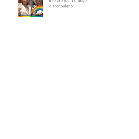
il referendum si tinge
d’arcobaleno