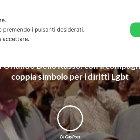
🛒 GENDER SHOP
STORIE
one.
ie premendo i pulsanti desiderati.
a accettare.
 Orlando Dello Russo: con il compag
coppia simbolo per i diritti Lgbt
Di
GayPost