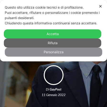
✕
Questo sito utilizza cookie tecnici e di profilazione.
Puoi accettare, rifiutare o personalizzare i cookie premendo i
pulsanti desiderati.
Chiudendo questa informativa continuerai senza accettare.
Addio a David Sassoli, presidente del
parlamento europeo a favore dei
Accetta
diritti
Rifiuta
Personalizza
Di
GayPost
11 Gennaio 2022