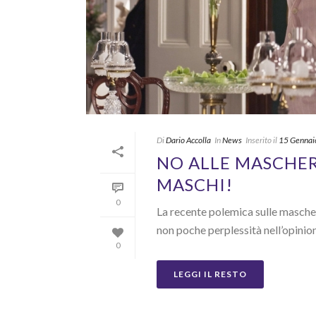
Di
Dario Accolla
In
News
Inserito il
15 Gennai
NO ALLE MASCHER
MASCHI!
0
La recente polemica sulle mascher
non poche perplessità nell’opinion
0
LEGGI IL RESTO