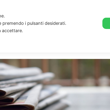
🛒 GENDER SHOP
STORIE
one.
ie premendo i pulsanti desiderati.
a accettare.