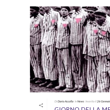
Di
Dario Accolla
In
News
Inserito il
26 Gennai
GIORNO DELLA ME