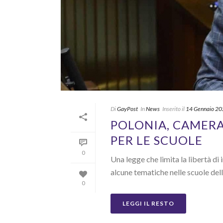
Di
GayPost
In
News
Inserito il
14 Gennaio 2
POLONIA, CAMERA
PER LE SCUOLE
0
Una legge che limita la libertà di 
alcune tematiche nelle scuole dell
0
LEGGI IL RESTO