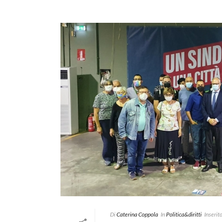
Di
Caterina Coppola
In
Politica&diritti
Inserito