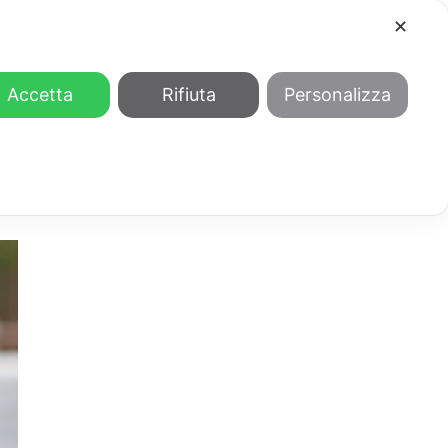
✕
COOL
GENDER
CHI SIAMO
Accetta
Rifiuta
Personalizza