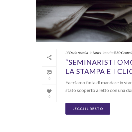
Di
Dario Accolla
In
News
Inserito il
30 Gennai
“SEMINARISTI OMO
LA STAMPA E I CLI
0
Facciamo finta di mandare in stam
stato scoperto a letto con una donn
0
LEGGI IL RESTO