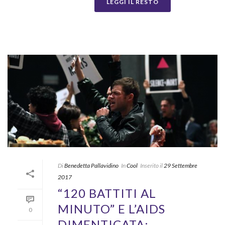
LEGGI IL RESTO
Di
Benedetta Pallavidino
In
Cool
Inserito il
29 Settembre
2017
“120 BATTITI AL
MINUTO” E L’AIDS
0
DIMENTICATA: