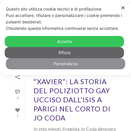
✕
Questo sito utilizza cookie tecnici e di profilazione.
Puoi accettare, rifiutare o personalizzare i cookie premendo i
pulsanti desiderati.
ARCHIVIO
Chiudendo questa informativa continuerai senza accettare.
Author Archive for: "Benedetta_Pallavidino"
Accetta
Rifiuta
Personalizza
Di
Benedetta Pallavidino
In
Cool
Inserito il
2 Aprile 2018
“XAVIER”: LA STORIA
DEL POLIZIOTTO GAY
UCCISO DALL’ISIS A
0
PARIGI NEL CORTO DI
JO CODA
1
In otto minuti, il regista Jo Coda dimostra