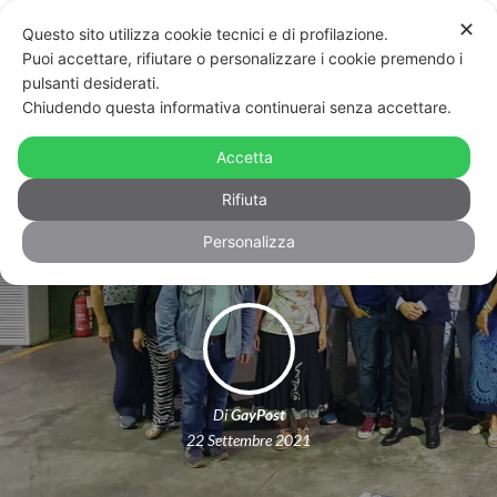
✕
Questo sito utilizza cookie tecnici e di profilazione.
Puoi accettare, rifiutare o personalizzare i cookie premendo i
pulsanti desiderati.
Chiudendo questa informativa continuerai senza accettare.
Roma, Gualtieri incontra le
associazioni: “Ufficio per la comunità
Accetta
LGBT+”
Rifiuta
Personalizza
Di
GayPost
22 Settembre 2021