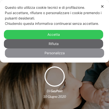
✕
Questo sito utilizza cookie tecnici e di profilazione.
Puoi accettare, rifiutare o personalizzare i cookie premendo i
pulsanti desiderati.
Chiudendo questa informativa continuerai senza accettare.
Trento: il Tribunale impone al
Comune la trascrizione di un atto con
Accetta
due mamme
Rifiuta
Personalizza
Di
GayPost
10 Giugno 2020