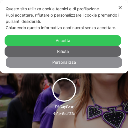
✕
Questo sito utilizza cookie tecnici e di profilazione.
Puoi accettare, rifiutare o personalizzare i cookie premendo i
pulsanti desiderati.
Chiudendo questa informativa continuerai senza accettare.
Trans*, ambisexual, asexual e bi-
gender: le nuove parole nell’Oxford
Accetta
English Dictionary
Rifiuta
Personalizza
Di
GayPost
4 Aprile 2018