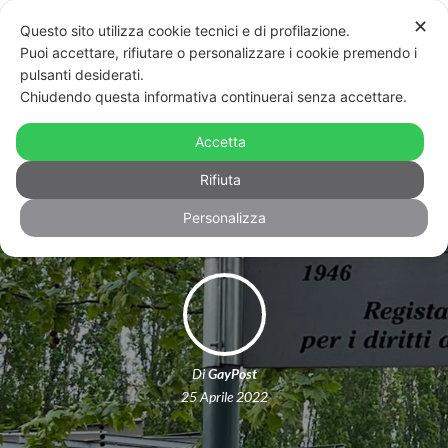
✕
Questo sito utilizza cookie tecnici e di profilazione.
Puoi accettare, rifiutare o personalizzare i cookie premendo i
pulsanti desiderati.
Chiudendo questa informativa continuerai senza accettare.
Torino: vandalizzate le targhe di via
Ottavio Mai, fondatore del Lovers
Accetta
Film Festival
Rifiuta
Personalizza
Di
GayPost
25 Aprile 2022