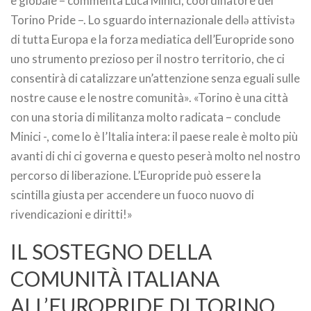
e globale – commenta Luca Minici, coordinatore del
Torino Pride –. Lo sguardo internazionale dellə attivistə
di tutta Europa e la forza mediatica dell’Europride sono
uno strumento prezioso per il nostro territorio, che ci
consentirà di catalizzare un’attenzione senza eguali sulle
nostre cause e le nostre comunità». «Torino è una città
con una storia di militanza molto radicata – conclude
Minici -, come lo è l’Italia intera: il paese reale è molto più
avanti di chi ci governa e questo peserà molto nel nostro
percorso di liberazione. L’Europride può essere la
scintilla giusta per accendere un fuoco nuovo di
rivendicazioni e diritti!»
IL SOSTEGNO DELLA
COMUNITÀ ITALIANA
ALL’EUROPRIDE DI TORINO