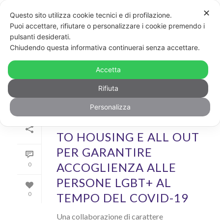
✕
Questo sito utilizza cookie tecnici e di profilazione.
Puoi accettare, rifiutare o personalizzare i cookie premendo i
pulsanti desiderati.
ARCHIVIO
Chiudendo questa informativa continuerai senza accettare.
Archivi Tag per: "to housing"
Accetta
Rifiuta
Personalizza
Di
GayPost
In
News
Inserito il
21 Aprile 2020
TO HOUSING E ALL OUT
PER GARANTIRE
ACCOGLIENZA ALLE
0
PERSONE LGBT+ AL
TEMPO DEL COVID-19
0
Una collaborazione di carattere