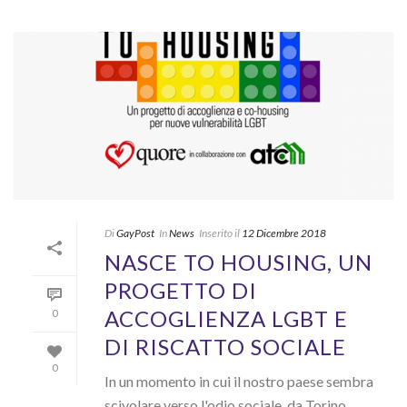
Di
GayPost
In
News
Inserito il
12 Dicembre 2018
NASCE TO HOUSING, UN
PROGETTO DI
ACCOGLIENZA LGBT E
0
DI RISCATTO SOCIALE
0
In un momento in cui il nostro paese sembra
scivolare verso l'odio sociale, da Torino