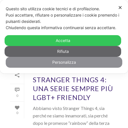
✕
Questo sito utilizza cookie tecnici e di profilazione.
Puoi accettare, rifiutare o personalizzare i cookie premendo i
pulsanti desiderati.
ARCHIVIO
Chiudendo questa informativa continuerai senza accettare.
Archivi Tag per: "serie tv"
Accetta
Rifiuta
Personalizza
Di
GayPost
In
News
Inserito il
6 Luglio 2022
STRANGER THINGS 4:
UNA SERIE SEMPRE PIÙ
LGBT+ FRIENDLY
0
Abbiamo visto Stranger Things 4, sia
0
perché ne siamo innamorati, sia perché
dopo le promesse “rainbow” della terza