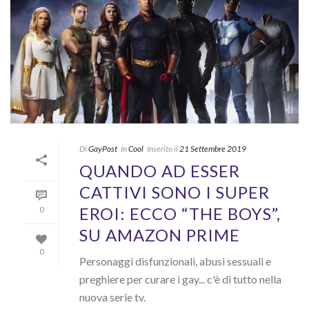
Di
GayPost
In
Cool
Inserito il
21 Settembre 2019
QUANDO AD ESSER
CATTIVI SONO I SUPER
EROI: ECCO “THE BOYS”,
0
SU AMAZON PRIME
0
Personaggi disfunzionali, abusi sessuali e
preghiere per curare i gay... c'è di tutto nella
nuova serie tv.