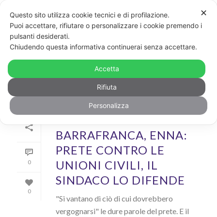
✕
Questo sito utilizza cookie tecnici e di profilazione.
Puoi accettare, rifiutare o personalizzare i cookie premendo i
pulsanti desiderati.
ARCHIVIO
Chiudendo questa informativa continuerai senza accettare.
Archivi Tag per: "prete"
Accetta
Rifiuta
Personalizza
Di
Dario Accolla
In
News
Inserito il
29 Dicembre 2020
BARRAFRANCA, ENNA:
PRETE CONTRO LE
UNIONI CIVILI, IL
0
SINDACO LO DIFENDE
0
"Si vantano di ciò di cui dovrebbero
vergognarsi" le dure parole del prete. E il