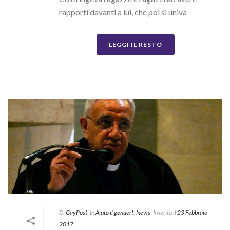
rapporti davanti a lui, che poi si univa
LEGGI IL RESTO
Di
GayPost
In
Aiuto il gender!
,
News
Inserito il
23 Febbraio
2017