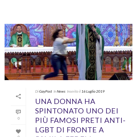
Di
GayPost
In
News
Inserito il
16 Luglio 2019
UNA DONNA HA
SPINTONATO UNO DEI
PIÙ FAMOSI PRETI ANTI-
0
LGBT DI FRONTE A
0