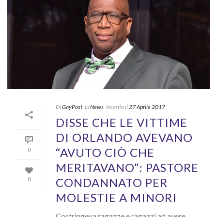
Di
GayPost
In
News
Inserito il
27 Aprile 2017
DISSE CHE LE VITTIME
DI ORLANDO AVEVANO
“AVUTO CIÒ CHE
0
MERITAVANO”: PASTORE
CONDANNATO PER
0
MOLESTIE A MINORI
Costringeva ragazze e ragazzi ad avere