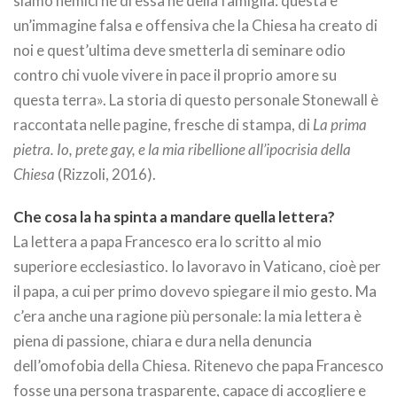
siamo nemici né di essa né della famiglia: questa è
un’immagine falsa e offensiva che la Chiesa ha creato di
noi e quest’ultima deve smetterla di seminare odio
contro chi vuole vivere in pace il proprio amore su
questa terra». La storia di questo personale Stonewall è
raccontata nelle pagine, fresche di stampa, di
La prima
pietra. Io, prete gay, e la mia ribellione all’ipocrisia della
Chiesa
(Rizzoli, 2016).
Che cosa la ha spinta a mandare quella lettera?
La lettera a papa Francesco era lo scritto al mio
superiore ecclesiastico. Io lavoravo in Vaticano, cioè per
il papa, a cui per primo dovevo spiegare il mio gesto. Ma
c’era anche una ragione più personale: la mia lettera è
piena di passione, chiara e dura nella denuncia
dell’omofobia della Chiesa. Ritenevo che papa Francesco
fosse una persona trasparente, capace di accogliere e