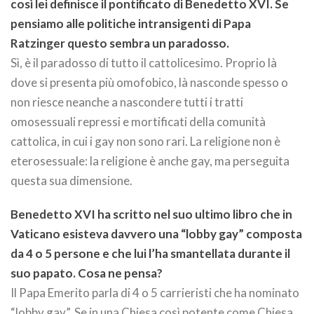
così lei definisce il pontificato di Benedetto XVI. Se
pensiamo alle politiche intransigenti di Papa
Ratzinger questo sembra un paradosso.
Sì, è il paradosso di tutto il cattolicesimo. Proprio là
dove si presenta più omofobico, là nasconde spesso o
non riesce neanche a nascondere tutti i tratti
omosessuali repressi e mortificati della comunità
cattolica, in cui i gay non sono rari. La religione non è
eterosessuale: la religione è anche gay, ma perseguita
questa sua dimensione.
Benedetto XVI ha scritto nel suo ultimo libro che in
Vaticano esisteva davvero una “lobby gay” composta
da 4 o 5 persone e che lui l’ha smantellata durante il
suo papato. Cosa ne pensa?
Il Papa Emerito parla di 4 o 5 carrieristi che ha nominato
“lobby gay”. Se in una Chiesa così potente come Chiesa