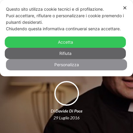
✕
Questo sito utilizza cookie tecnici e di profilazione.
Puoi accettare, rifiutare o personalizzare i cookie premendo i
pulsanti desiderati.
Chiudendo questa informativa continuerai senza accettare.
Io, prete gay, e l’ipocrisia della
Chiesa. Intervista a Krzysztof
Accetta
Charamsa
Rifiuta
Personalizza
Di
Davide Di Poce
29 Luglio 2016