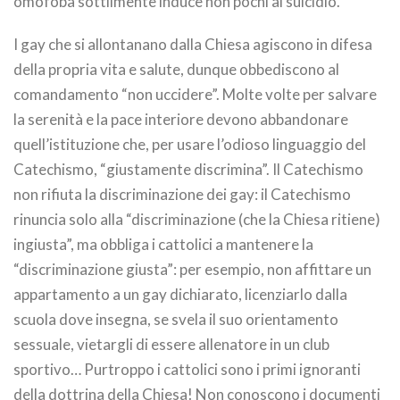
omofoba sottilmente induce non pochi al suicidio.
I gay che si allontanano dalla Chiesa agiscono in difesa
della propria vita e salute, dunque obbediscono al
comandamento “non uccidere”. Molte volte per salvare
la serenità e la pace interiore devono abbandonare
quell’istituzione che, per usare l’odioso linguaggio del
Catechismo, “giustamente discrimina”. Il Catechismo
non rifiuta la discriminazione dei gay: il Catechismo
rinuncia solo alla “discriminazione (che la Chiesa ritiene)
ingiusta”, ma obbliga i cattolici a mantenere la
“discriminazione giusta”: per esempio, non affittare un
appartamento a un gay dichiarato, licenziarlo dalla
scuola dove insegna, se svela il suo orientamento
sessuale, vietargli di essere allenatore in un club
sportivo… Purtroppo i cattolici sono i primi ignoranti
della dottrina della Chiesa! Non conoscono i documenti