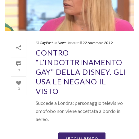
Di
GayPost
In
News
Inserito il
22 Novembre 2019
CONTRO
“L’INDOTTRINAMENTO
GAY” DELLA DISNEY. GLI
0
USA LE NEGANO IL
VISTO
0
Succede a Londra: personaggio televisivo
omofobo non viene accettata a bordo in
aereo.
LEGGI IL RESTO