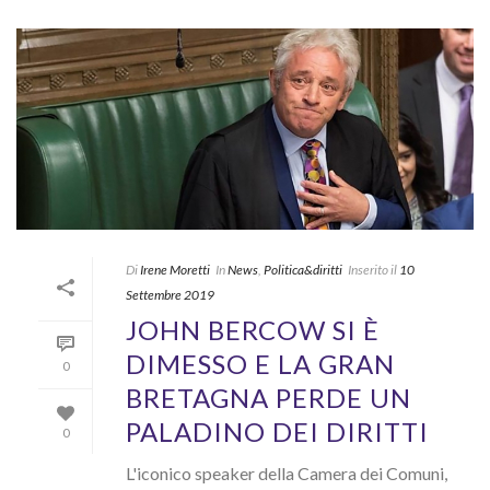
Di
Irene Moretti
In
News
,
Politica&diritti
Inserito il
10
Settembre 2019
JOHN BERCOW SI È
DIMESSO E LA GRAN
0
BRETAGNA PERDE UN
PALADINO DEI DIRITTI
0
L'iconico speaker della Camera dei Comuni,