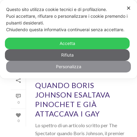
✕
Questo sito utilizza cookie tecnici e di profilazione.
Puoi accettare, rifiutare o personalizzare i cookie premendo i
pulsanti desiderati.
ARCHIVIO
Chiudendo questa informativa continuerai senza accettare.
Archivi Tag per: "Gran Bretagna"
Accetta
Rifiuta
Personalizza
Di
GayPost
In
News
Inserito il
9 Dicembre 2019
QUANDO BORIS
JOHNSON ESALTAVA
PINOCHET E GIÀ
0
ATTACCAVA I GAY
0
Lo spettro di un articolo scritto per The
Spectator quando Boris Johnson, il premier