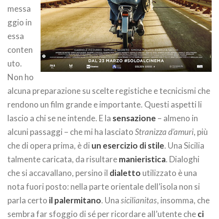
messa
ggio in
essa
conten
uto.
Non ho
alcuna preparazione su scelte registiche e tecnicismi che
rendono un film grande e importante. Questi aspetti li
lascio a chi se ne intende. E la
sensazione
– almeno in
alcuni passaggi – che mi ha lasciato
Stranizza d’amuri
, più
che di opera prima, è di
un esercizio di stile
. Una Sicilia
talmente caricata, da risultare
manieristica
. Dialoghi
che si accavallano, persino il
dialetto
utilizzato è una
nota fuori posto: nella parte orientale dell’isola non si
parla certo
il palermitano
. Una
sicilianitas
, insomma, che
sembra far sfoggio di sé per ricordare all’utente che
ci