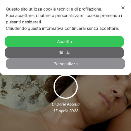
✕
Questo sito utilizza cookie tecnici e di profilazione.
Puoi accettare, rifiutare o personalizzare i cookie premendo i
pulsanti desiderati.
Chiudendo questa informativa continuerai senza accettare.
Stranizza d’amuri, un film per un
Accetta
pubblico eterosessuale
Rifiuta
Personalizza
Di
Dario Accolla
15 Aprile 2023