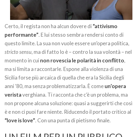
Certo, il regista non ha alcun dovere di
“attivismo
performante”
. E lui stesso sembra rendersi conto di
questo limite. La sua non vuole essere un’opera politica,
stricto sensu
, ma di fatto lo è – contro la sua volontà – nel
momento in cui
non rovescia le polarità in conflitto
,
ma si limita a raccontarle. Espone alla violenza di una
Sicilia forse più arcaica di quella che era la Sicilia degli
anni ’80, ma senza problematizzarla. È come
un’opera
verista
verghiana. Ti racconta che c’è un problema, ma
non propone alcuna soluzione: quasi a suggerirti che così
è e non ci puoi fare niente. Riducendo il portato critico al
“love is love”
. Con una punta di pietismo finale.
UN FILM PER UN PUBBLICO