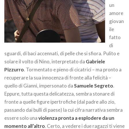
un
amore
giovan
ile
fatto
di
sguardi, di baci accennati, di pelle che si sfiora. Pulito e
solare il volto di Nino, interpretato da
Gabriele
Pizzurro
. Tormentato e pieno di cicatrici – ma pronto a
recuperare la sua innocenza di fronte alla felicità –
quello di Gianni, impersonato da
Samuele Segreto
.
Eppure, tutta questa delicatezza, sembra stonare di
fronte a quelle figure ipertrofiche (dal padre allo zio,
passando dai bulli di paese) la cui cifra narrativa sembra
essere solo una
violenza pronta a esplodere da un
momento all’altro
. Certo, a vedere i due ragazzi ti viene