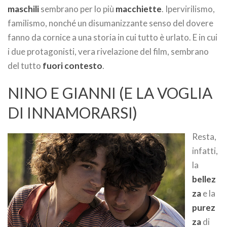
maschili
sembrano per lo più
macchiette
. Ipervirilismo,
familismo, nonché un disumanizzante senso del dovere
fanno da cornice a una storia in cui tutto è urlato. E in cui
i due protagonisti, vera rivelazione del film, sembrano
del tutto
fuori contesto
.
NINO E GIANNI (E LA VOGLIA
DI INNAMORARSI)
Resta,
infatti,
la
bellez
za
e la
purez
za
di