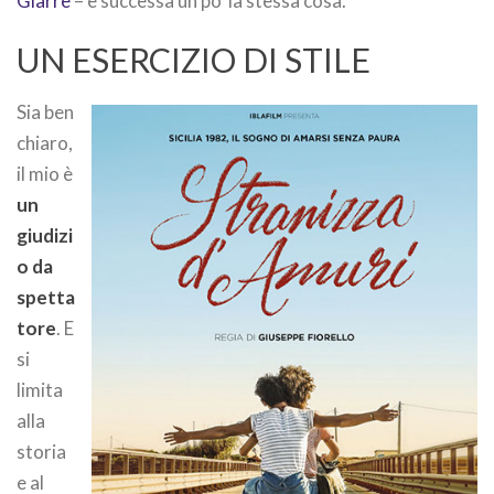
Giarre
– è successa un po’ la stessa cosa.
UN ESERCIZIO DI STILE
Sia ben
chiaro,
il mio è
un
giudizi
o da
spetta
tore
. E
si
limita
alla
storia
e al