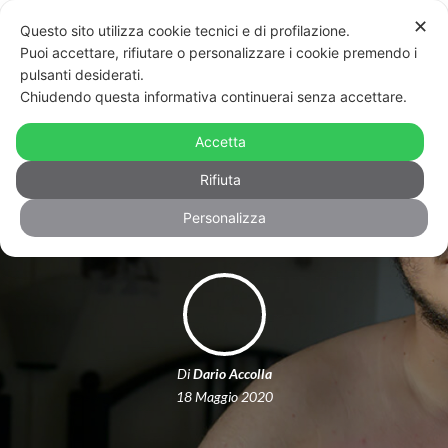
✕
Questo sito utilizza cookie tecnici e di profilazione.
Puoi accettare, rifiutare o personalizzare i cookie premendo i
pulsanti desiderati.
Chiudendo questa informativa continuerai senza accettare.
La storia di Gabriel, il ragazzo FtM in
finale al concorso All about photo di
Accetta
New York
Rifiuta
Personalizza
Di
Dario Accolla
18 Maggio 2020