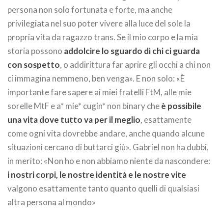
persona non solo fortunata e forte, ma anche
privilegiata nel suo poter vivere alla luce del sole la
propria vita da ragazzo trans. Se il mio corpo e la mia
storia possono
addolcire lo sguardo di chi ci guarda
con sospetto
, o addirittura far aprire gli occhi a chi non
ci immagina nemmeno, ben venga». E non solo: «È
importante fare sapere ai miei fratelli FtM, alle mie
sorelle MtF e a* mie* cugin* non binary che
è possibile
una vita dove tutto va per il meglio
, esattamente
come ogni vita dovrebbe andare, anche quando alcune
situazioni cercano di buttarci giù». Gabriel non ha dubbi,
in merito: «Non ho e non abbiamo niente da nascondere:
i nostri corpi, le nostre identità e le nostre vite
valgono esattamente tanto quanto quelli di qualsiasi
altra persona al mondo»