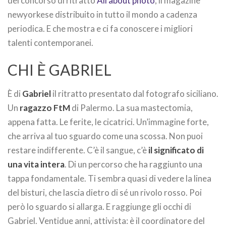
del concorso di ritratto
All about photo
, il magazine
newyorkese distribuito in tutto il mondo a cadenza
periodica. E che mostra e ci fa conoscere i migliori
talenti contemporanei.
CHI È GABRIEL
È di
Gabriel
il ritratto presentato dal fotografo siciliano.
Un
ragazzo FtM
di Palermo. La sua mastectomia,
appena fatta. Le ferite, le cicatrici. Un’immagine forte,
che arriva al tuo sguardo come una scossa. Non puoi
restare indifferente. C’è il sangue, c’è
il significato di
una vita intera
. Di un percorso che ha raggiunto una
tappa fondamentale. Ti sembra quasi di vedere la linea
del bisturi, che lascia dietro di sé un rivolo rosso. Poi
però lo sguardo si allarga. E raggiunge gli occhi di
Gabriel. Ventidue anni, attivista: è il coordinatore del